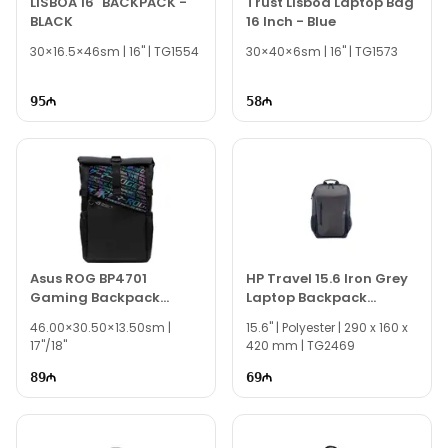
LISBOA 16" BACKPACK -
Trust Lisboa Laptop Bag
BLACK
16 Inch - Blue
30×16.5×46sm | 16" | TG1554
30×40×6sm | 16" | TG1573
95
58
Asus ROG BP4701
HP Travel 15.6 Iron Grey
Gaming Backpack
Laptop Backpack
90XB06S0-BBP010
6H2D9AA
46.00×30.50×13.50sm |
15.6" | Polyester | 290 x 160 x
17"/18"
420 mm | TG2469
89
69