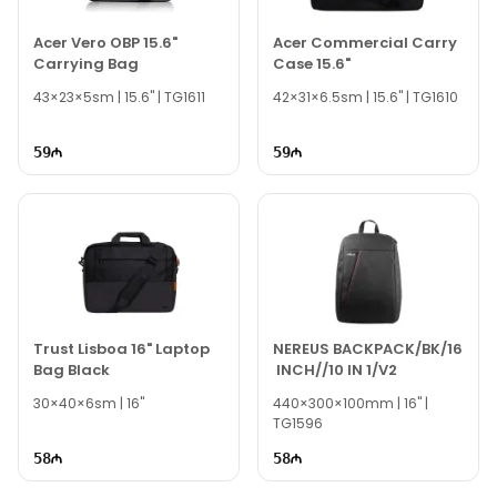
Acer Vero OBP 15.6"
Acer Commercial Carry
Carrying Bag
Case 15.6"
43×23×5sm | 15.6" | TG1611
42×31×6.5sm | 15.6" | TG1610
59
59
Trust Lisboa 16" Laptop
NEREUS BACKPACK/BK/16
Bag Black
INCH//10 IN 1/V2
30×40×6sm | 16"
440×300×100mm | 16" |
TG1596
58
58