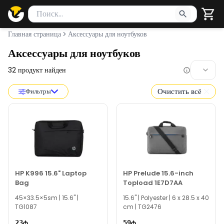
Поиск товаров
Введите минимум 2 символа для поиска. Нажмите Enter 
Главная страница
Аксессуары для ноутбуков
Аксессуары для ноутбуков
32
продукт найден
Очистить всё
Фильтры
HP K996 15.6" Laptop
HP Prelude 15.6-inch
Bag
Topload 1E7D7AA
45×33.5×5sm | 15.6" |
15.6" | Polyester | 6 x 28.5 x 40
TG1087
cm | TG2476
23
59