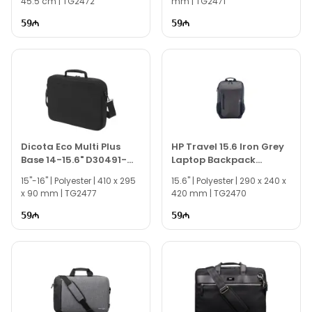
45.5 cm | TG2472
mm | TG2471
59
59
Dicota Eco Multi Plus
HP Travel 15.6 Iron Grey
Base 14-15.6" D30491-
Laptop Backpack
RPET
6B8U6AA
15"-16" | Polyester | 410 x 295
15.6" | Polyester | 290 x 240 x
x 90 mm | TG2477
420 mm | TG2470
59
59