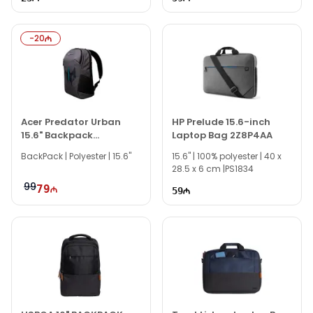
-
20
Acer Predator Urban
HP Prelude 15.6-inch
15.6" Backpack
Laptop Bag 2Z8P4AA
GP.BAG11.027
BackPack | Polyester | 15.6"
15.6" | 100% polyester | 40 x
28.5 x 6 cm |PS1834
99
79
59