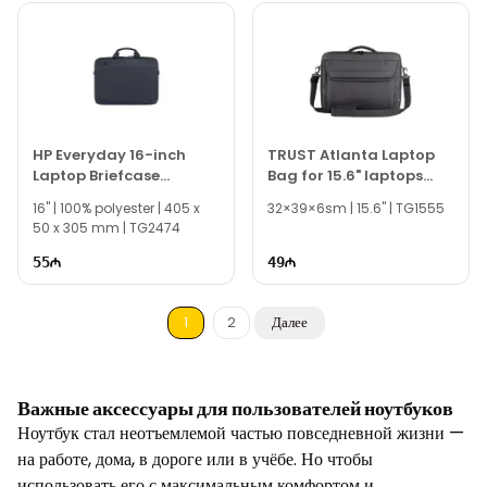
HP Everyday 16-inch
TRUST Atlanta Laptop
Laptop Briefcase
Bag for 15.6" laptops
A08KHUT
ECO
16" | 100% polyester | 405 x
32×39×6sm | 15.6" | TG1555
50 x 305 mm | TG2474
55
49
1
2
Далее
Важные аксессуары для пользователей ноутбуков
Ноутбук стал неотъемлемой частью повседневной жизни —
на работе, дома, в дороге или в учёбе. Но чтобы
использовать его с максимальным комфортом и