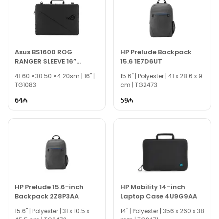
Asus BS1600 ROG
HP Prelude Backpack
RANGER SLEEVE 16”
15.6 1E7D6UT
Notbuk çantası
41.60 ×30.50 ×4.20sm | 16" |
15.6" | Polyester | 41 x 28.6 x 9
90XB08W0-BSL000
TG1083
cm | TG2473
64
59
HP Prelude 15.6-inch
HP Mobility 14-inch
Backpack 2Z8P3AA
Laptop Case 4U9G9AA
15.6" | Polyester | 31 x 10.5 x
14" | Polyester | 356 x 260 x 38