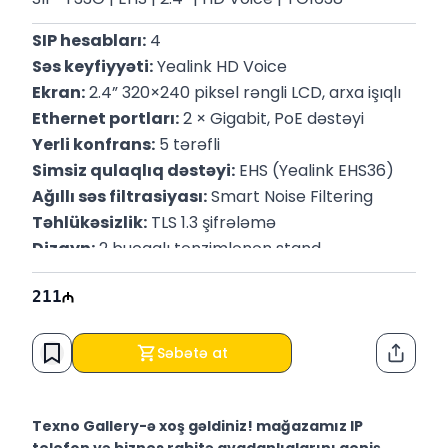
SIP hesabları:
 4
Səs keyfiyyəti:
 Yealink HD Voice
Ekran:
 2.4” 320×240 piksel rəngli LCD, arxa işıqlı
Ethernet portları:
 2 × Gigabit, PoE dəstəyi
Yerli konfrans:
 5 tərəfli
Simsiz qulaqlıq dəstəyi:
 EHS (Yealink EHS36)
Ağıllı səs filtrasiyası:
 Smart Noise Filtering
Təhlükəsizlik:
 TLS 1.3 şifrələmə
Dizayn:
 2 bucaqlı tənzimlənən stand
Zəmanət: 
3 il
211
Səbətə at
Paylaş
Texno Gallery-ə xoş gəldiniz! mağazamız IP