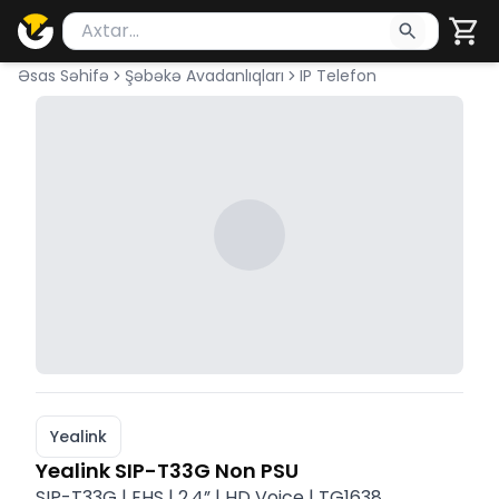
Məhsul axtar
Axtarış üçün ən azı 2 simvol yazın. Göndərmək üçü
Əsas Səhifə
Şəbəkə Avadanlıqları
IP Telefon
Yealink
Yealink SIP-T33G Non PSU
SIP-T33G | EHS | 2.4” | HD Voice | TG1638