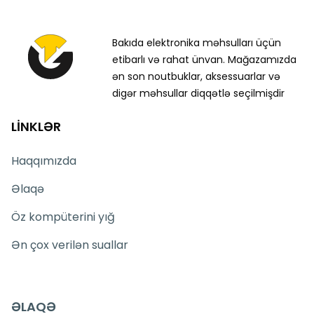
Bakıda elektronika məhsulları üçün
etibarlı və rahat ünvan. Mağazamızda
ən son noutbuklar, aksessuarlar və
digər məhsullar diqqətlə seçilmişdir
LİNKLƏR
Haqqımızda
Əlaqə
Öz kompüterini yığ
Ən çox verilən suallar
ƏLAQƏ