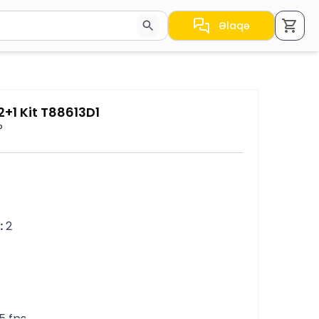
Əlaqə
a nəticələr arasında keçid etmək üçün ox düymələrindən i
+1 Kit T88613D1
°
:
 2
15 fps