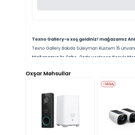
Texno Gallery-ə xoş gəldiniz! mağazamız Anke
Texno Gallery Bakıda Süleyman Rüstəm 15 ünvanın
Mağazamız ilə üzbə-üzdə yerləşən Servis Mərk
Texno Gallery Servisdə Bakının ən təcrübəli İT m
Oxşar Məhsullar
Anker eufyCam 2C Pro 2+1 Kit T88613D1 modeli
Ünvanımız 28 Mall TM-dən 150 metr məsafədə yer
-
140
İstər Anker təhlükəsizlik kamera sistemləri mo
Seçim etməkdə məsləhətə ehtiyacınız varsa təcrüb
Anker eufyCam 2C Pro 2+1 Kit T88613D1 modeli
İş saatlarından kənar vaxtlarda əlaqə qurmaq üç
Bizə maraq göstərdiyiniz üçün təşəkkür ediri