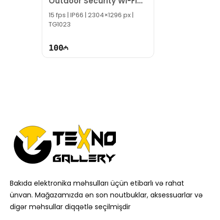
Outdoor Security Wi-Fi
Camera
15 fps | IP66 | 2304×1296 px |
TG1023
100
Bakıda elektronika məhsulları üçün etibarlı və rahat
ünvan. Mağazamızda ən son noutbuklar, aksessuarlar və
digər məhsullar diqqətlə seçilmişdir