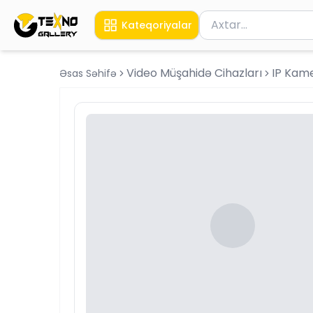
Məhsul axtar
Kateqoriyalar
Axtarış üçün ən azı 
Video Müşahidə Cihazları
IP Kam
Əsas Səhifə