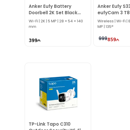
Anker Eufy Battery
Anker Eufy S3
Doorbell 2K Set Black
eufyCam 3 T8
E8210
Wi-Fi | 2K | 5 MP | 28 × 54 × 140
Wireless | Wi-Fi | 8× | 2 Kanal | 8
mm
MP | 135°
999
859
399
TP-Link Tapo C310