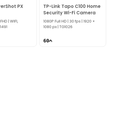
erShot PX
TP-Link Tapo C100 Home
Security Wi-Fi Camera
| FHD | WIFI,
1080P Full HD | 30 fps | 1920 ×
G1491
1080 px | TG1026
60