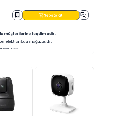
Səbətə at
ə müştərilərinə təqdim edir.
er elektronikası mağazasıdır.
qdim edir.
-servis xidmətləri təqdim etməkdədir.
tləri ilə əldə edə bilərsiniz.
 saytımız vasitəsilə bizə yaza bilərsiniz.
ndə cavablandırmağa hər daim hazırıq.
dərə bilərsiniz.