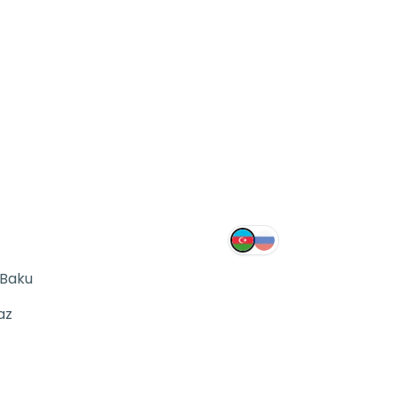
 Baku
az