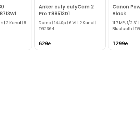
30
Anker eufy eufyCam 2
Canon Pow
8713W1
Pro T88513D1
Black
Dome | 1440p | 6 Vt | 2 Kanal |
11.7 MP, 1/2.3" 
TG2364
Bluetooth | T
620
1299