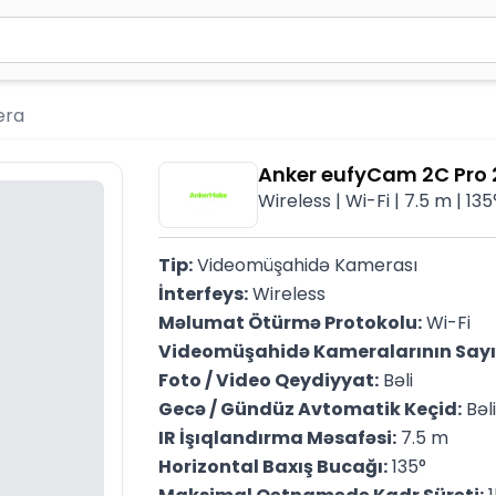
2 simvol yazın. Göndərmək üçün Enter düyməsini basın və y
era
Anker eufyCam 2C Pro 2
Wireless | Wi-Fi | 7.5 m | 135
Tip:
 Videomüşahidə Kamerası
İnterfeys:
 Wireless
Məlumat Ötürmə Protokolu:
 Wi-Fi
Videomüşahidə Kameralarının Sayı
Foto / Video Qeydiyyat:
 Bəli
Gecə / Gündüz Avtomatik Keçid:
 Bəli
IR İşıqlandırma Məsafəsi:
 7.5 m
Horizontal Baxış Bucağı:
 135°
Maksimal Qətnamədə Kadr Sürəti:
 