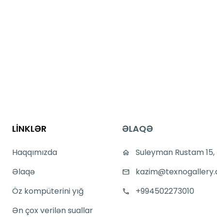
LİNKLƏR
ƏLAQƏ
Haqqımızda
Suleyman Rustam 15,
Əlaqə
kazim@texnogallery.
Öz kompüterini yığ
+994502273010
Ən çox verilən suallar