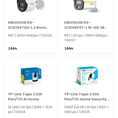
TP-Link Tapo C100 kamerası rəsmi zəmanətlə gəlir.
Sürətli və etibarlı çatdırılma ilə TEXNO Gallery-dən
sifariş edin!
HIKVISION DS-
HIKVISION DS-
2CD1047G2-L 2.8mm
2CE10KF3T-L IR-LED 3K
4mp LED 30m IP ColorVu
ColorVu Dual-light Fixed
IP67 | 2560×1440px | TG1029
IP67 | 30 fps | 2960×1665px |
Lite AcuSense Bullet
Bullet KAMERA
TG1027
KAMERA
144
104
TP-Link Tapo C225
TP-Link Tapo C200
Pan/Tilt AI Home
Pan/Tilt Home Security
Security Wi-Fi Camera
Wi-Fi Camera
2K QHD | 30 fps | 2688 × 1520
1080P Full HD | 30 fps | 1920 ×
px | TG1024
1080 px | TG1025