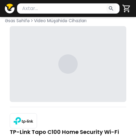
Məhsul axtar
Axtarış üçün ən azı 2 simvol yazın. Göndərmək üçü
Əsas Səhifə
Video Müşahidə Cihazları
TP-Link Tapo C100 Home Security Wi-Fi