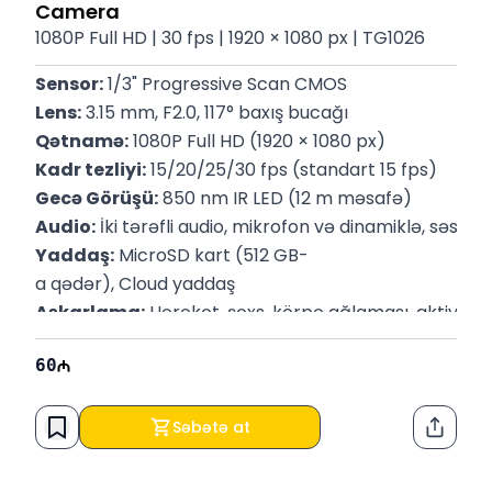
Camera
1080P Full HD | 30 fps | 1920 × 1080 px | TG1026
Sensor:
 1/3" Progressive Scan CMOS
Lens:
 3.15 mm, F2.0, 117° baxış bucağı
Qətnamə:
 1080P Full HD (1920 × 1080 px)
Kadr tezliyi:
 15/20/25/30 fps (standart 15 fps)
Gecə Görüşü:
 850 nm IR LED (12 m məsafə)
Audio:
 İki tərəfli audio, mikrofon və dinamiklə, səs ləğv
Yaddaş:
 MicroSD kart (512 GB-
a qədər), Cloud yaddaş
Aşkarlama:
 Hərəkət, şəxs, körpə ağlaması, aktiv zo
Şəbəkə:
 2.4 GHz Wi-Fi, RTSP və ONVIF dəstəyi
60
Güc mənbəyi:
 9V DC adapter (0.6A)
Quraşdırma:
 Stolüstü və ya tavana montaj
Siren:
 91 dB səviyyəsində siqnal səsləndirmə
Səbətə at
Paylaş