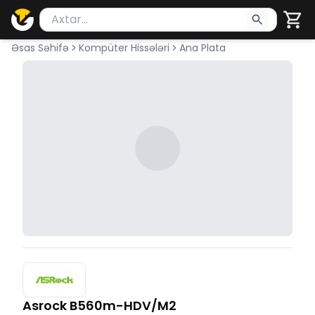
Məhsul axtar
Axtarış üçün ən azı 2 simvol yazın. Göndərmək üçü
Əsas Səhifə
Kompüter Hissələri
Ana Plata
Asrock B560m-HDV/M2