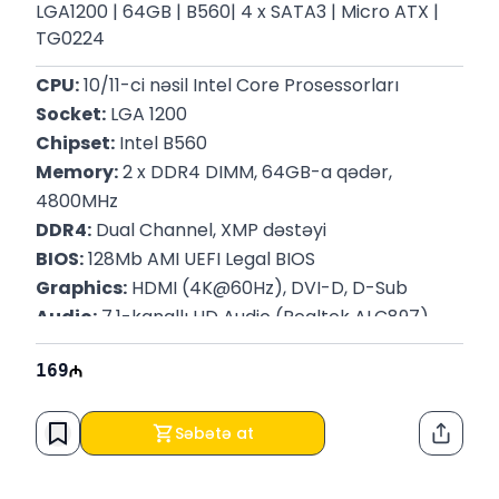
LGA1200​​​​​​​ | 64GB | B560| 4 x SATA3 | Micro ATX |
TG0224
CPU:
 10/11-ci nəsil Intel Core Prosessorları
Socket:
 LGA 1200
Chipset:
 Intel B560
Memory:
 2 x DDR4 DIMM, 64GB-a qədər, 
4800MHz
DDR4:
 Dual Channel, XMP dəstəyi
BIOS:
 128Mb AMI UEFI Legal BIOS
Graphics:
 HDMI (4K@60Hz), DVI-D, D-Sub
Audio:
 7.1-kanallı HD Audio (Realtek ALC897)
Storage:
 1 x M.2 (PCIe Gen3 x4), 4 x SATA3
169
Slots:
 1 x PCIe 4.0 x16, 2 x PCIe 3.0 x1
Form Factor:
 Micro-ATX
Zəmanət:
 12 ay
Səbətə at
Paylaş