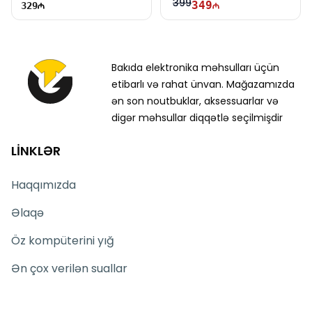
399
349
329
Bakıda elektronika məhsulları üçün
etibarlı və rahat ünvan. Mağazamızda
ən son noutbuklar, aksessuarlar və
digər məhsullar diqqətlə seçilmişdir
LİNKLƏR
Haqqımızda
Əlaqə
Öz kompüterini yığ
Ən çox verilən suallar