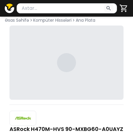
Məhsul axtar
Axtarış üçün ən azı 2 simvol yazın. Göndərmək üçü
Əsas Səhifə
Kompüter Hissələri
Ana Plata
ASRock H470M-HVS 90-MXBG60-A0UAYZ