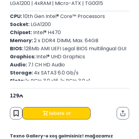
LGA1200​​​​​​​ | 4xRAM | Micro-ATX | TG0015
CPU: 
10th Gen Intel® Core™ Processors
Socket:
 LGA1200
Chipset:
 Intel® H470
Memory: 
2 x DDR4 DIMM, Max. 64GB
BIOS: 
128Mb AMI UEFI Legal BIOS multilingual GUI
Graphics: 
Intel® UHD Graphics
Audio: 
7.1 CH HD Audio
Storage: 
4x SATA3 6.0 Gb/s
Slots: 
1x PCIe 3.0 x16, 1x PCIe 3.0 x1  
Form Factor:
 Micro ATX 197 x 188 mm
129
Zəmanət: 
12 ay
Səbətə at
Paylaş
Texno Gallery-ə xoş gəlmisiniz! mağazamız