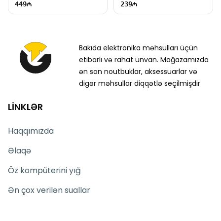
449
239
Bakıda elektronika məhsulları üçün
etibarlı və rahat ünvan. Mağazamızda
ən son noutbuklar, aksessuarlar və
digər məhsullar diqqətlə seçilmişdir
LİNKLƏR
Haqqımızda
Əlaqə
Öz kompüterini yığ
Ən çox verilən suallar