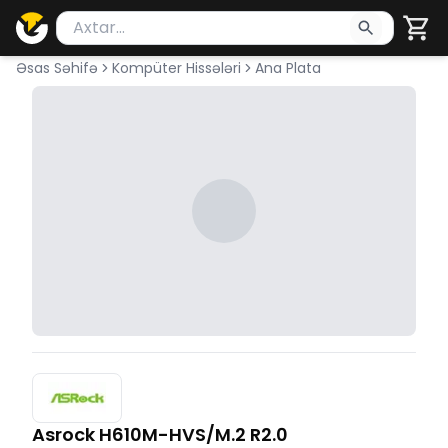
Məhsul axtar
Axtarış üçün ən azı 2 simvol yazın. Göndərmək üçü
Əsas Səhifə
Kompüter Hissələri
Ana Plata
Asrock H610M-HVS/M.2 R2.0