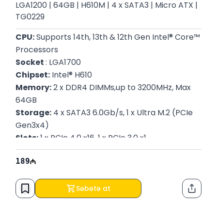
LGA1200​​​​​​​ | 64GB | H610M | 4 x SATA3 | Micro ATX |
TG0229
CPU:
 Supports 14th, 13th & 12th Gen Intel® Core™ 
Processors
Socket 
: LGA1700
Chipset:
 Intel® H610
Memory:
 2 x DDR4 DIMMs,up to 3200MHz, Max 
64GB
Storage:
 4 x SATA3 6.0Gb/s, 1 x Ultra M.2 (PCIe 
Gen3x4)
Slots:
 1 x PCIe 4.0 x16, 1 x PCIe 3.0 x1
Ethernet:
 Realtek Gigabit LAN
189
Form Factor:
 Micro ATX (22.0 cm x 19.3 cm)
Zəmanət:
 12 Ay
Səbətə at
Paylaş