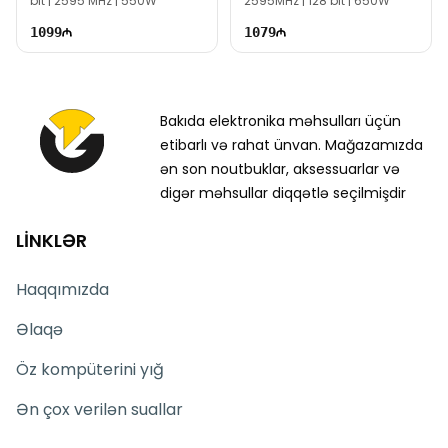
bit | 2595 MHz | 550W
2595MHz | 128 bit | 650W
1099
1079
Bakıda elektronika məhsulları üçün
etibarlı və rahat ünvan. Mağazamızda
ən son noutbuklar, aksessuarlar və
digər məhsullar diqqətlə seçilmişdir
LİNKLƏR
Haqqımızda
Əlaqə
Öz kompüterini yığ
Ən çox verilən suallar