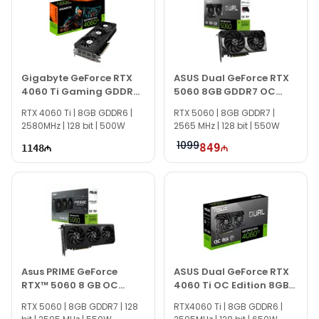
İstər qrafik kartları, istərsə də digər brend
məhsullarla bağlı suallarınızı saytımız vasitəsilə
bizə ünvanlaya bilərsiniz.
Seçim etməkdə məsləhətə ehtiyacınız varsa, təcrübəli
mütəxəssislərimiz hər gün saat 10:00-dan 19:00-dək
Gigabyte GeForce RTX
ASUS Dual GeForce RTX
4060 Ti Gaming GDDR6
5060 8GB GDDR7 OC
xidmətinizdədir.
OC 8GB
Edition
RTX 4060 Ti | 8GB GDDR6 |
RTX 5060 | 8GB GDDR7 |
2580MHz | 128 bit | 500W
2565 MHz | 128 bit | 550W
1099
849
1148
Asus PRIME GeForce
ASUS Dual GeForce RTX
RTX™ 5060 8 GB OC
4060 Ti OC Edition 8GB
90YV0N10-M0NA00
GDDR6
RTX 5060 | 8GB GDDR7 | 128
RTX4060 Ti | 8GB GDDR6 |