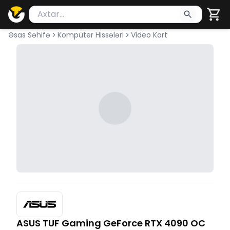
Məhsul axtar
Axtarış üçün ən azı 2 simvol yazın. Göndərmək üçü
Əsas Səhifə
Kompüter Hissələri
Video Kart
ASUS TUF Gaming GeForce RTX 4090 OC