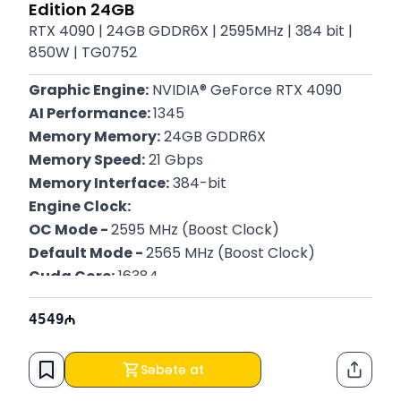
Edition 24GB
RTX 4090 | 24GB GDDR6X | 2595MHz | 384 bit |
850W | TG0752
Graphic Engine:
 NVIDIA® GeForce RTX 4090
AI Performance: 
1345
Memory Memory:
 24GB GDDR6X
Memory Speed:
 21 Gbps
Memory Interface:
 384-bit
Engine Clock:
OC Mode - 
2595 MHz (Boost Clock)
Default Mode - 
2565 MHz (Boost Clock)
Cuda Core:
 16384
Resolution:
 Digital Max Resolution 7680 x 4320
4549
Recommended PSU:
 850W
Power Connectors: 
1x 16-pin
P/N:
 TUF-RTX4090-O24G-OG-GAMING
Səbətə at
Paylaş
Zəmanət: 
12 Ay