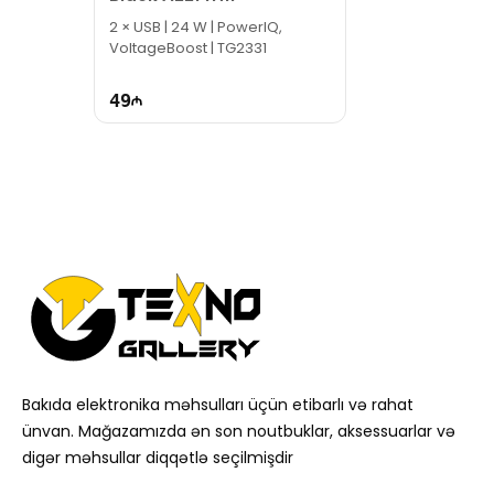
2 × USB | 24 W | PowerIQ,
VoltageBoost | TG2331
49
Bakıda elektronika məhsulları üçün etibarlı və rahat
ünvan. Mağazamızda ən son noutbuklar, aksessuarlar və
digər məhsullar diqqətlə seçilmişdir