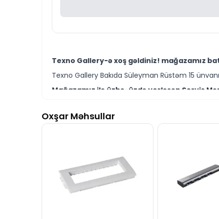
Texno Gallery-ə xoş gəldiniz! mağazamız bat
Texno Gallery Bakıda Süleyman Rüstəm 15 ünvanın
Mağazamız ilə üzbə-üzdə yerləşən Servis Mərk
Texno Gallery Servisdə Bakının ən təcrübəli İT m
Oxşar Məhsullar
Batareya Varta 4103 AAA 2-li Longlife modelin
Ünvanımız 28 Mall TM-dən 150 metr məsafədə yer
İstər batareya modelləri istərsə də digər bren
Seçim etməkdə məsləhətə ehtiyacınız varsa təcrüb
Batareya Varta 4103 AAA 2-li Longlife modeli 
İş saatlarından kənar vaxtlarda əlaqə qurmaq üç
Bizə maraq göstərdiyiniz üçün təşəkkür ediri