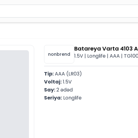
2 simvol yazın. Göndərmək üçün Enter düyməsini basın və y
Batareya Varta 4103 AA
nonbrend
1.5V | Longlife | AAA | TG10
Tip:
 AAA (LR03)
Voltaj:
 1.5V
Say:
 2 ədəd
Seriya:
 Longlife