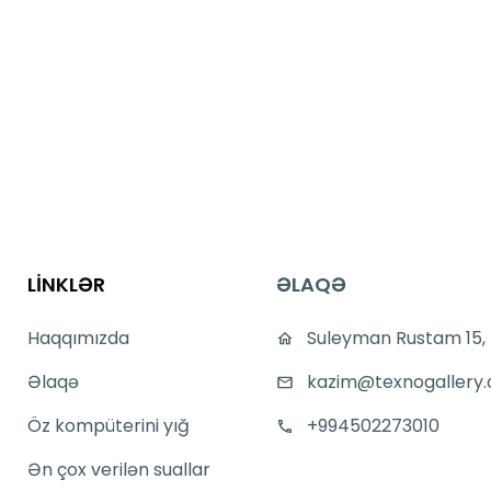
LİNKLƏR
ƏLAQƏ
Haqqımızda
Suleyman Rustam 15,
Əlaqə
kazim@texnogallery.
Öz kompüterini yığ
+994502273010
Ən çox verilən suallar