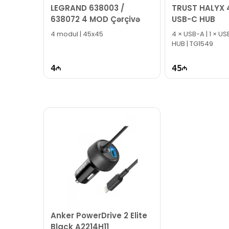
LEGRAND 638003 /
TRUST HALYX
638072 4 MOD Çərçivə
USB-C HUB
4 modul | 45x45
4 × USB-A | 1 × US
HUB | TG1549
4
45
Anker PowerDrive 2 Elite
Black A2214H11