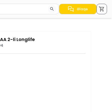
Əlaqə
a nəticələr arasında keçid etmək üçün ox düymələrindən i
A 2-li Longlife
04