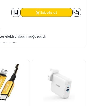
Səbətə at
.
er elektronikası mağazasıdır.
qdim edir.
-servis xidmətləri təqdim etməkdədir.
ləri ilə əldə edə bilərsiniz.
 bilərsiniz.
də cavablandırmağa hər daim hazırıq.
dərə bilərsiniz.