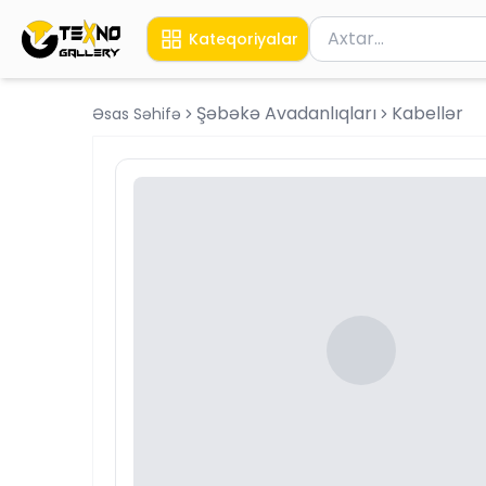
Məhsul axtar
Kateqoriyalar
Axtarış üçün ən azı 
Şəbəkə Avadanlıqları
Kabellər
Əsas Səhifə