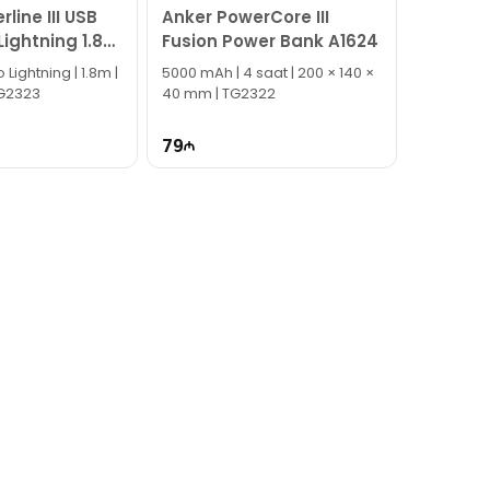
line III USB
Anker PowerCore III
ightning 1.8
Fusion Power Bank A1624
1
Lightning | 1.8m |
5000 mAh | 4 saat | 200 × 140 ×
 TG2323
40 mm | TG2322
79