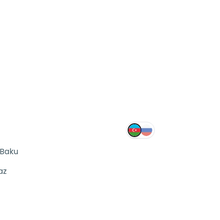
 Baku
az