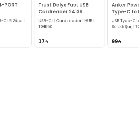
 4-PORT
Trust Dalyx Fast USB
Anker Power
Cardreader 24136
Type-C to L
m A8843HB
B-C | 5 Gbps |
USB-C | | Card reader | HUB |
USB Type-C to 
TG1550
Sürətli Şarj |
37
99