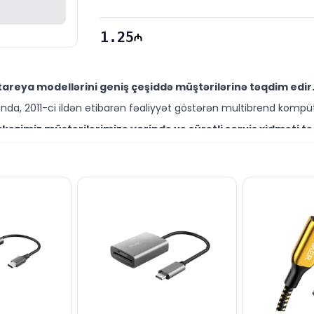
1.25
areya modellərini geniş çeşiddə müştərilərinə təqdim edir
da, 2011-ci ildən etibarən fəaliyyət göstərən multibrend kompüt
əzimiz müştərilərimizə yerində və sürətli servis xidməti tə
ütəxəssisləri müştərilərimiz üçün geniş çeşiddə proqram və təmir
i Bakıda sərfəli qiymətə NƏĞD, KÖÇÜRMƏ həmçinin KREDİT şərt
ləşir.
d məhsullarla bağlı suallarınızı saytımız vasitəsilə bizə yaza
əli mütəxəssislərimiz hər gün 10:00-19:00 saatlarında aktivdir.
ilə bağlı bütün suallarınızı saytımızın canlı dəstək xəttin
ün email ilə qeydiyyat edə və ya WhatsApp nömrəmizə mesaj gön
k!