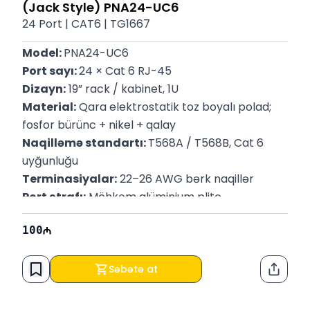
(Jack Style) PNA24-UC6
24 Port | CAT6 | TG1667
Model: 
PNA24-UC6
Port sayı: 
24 × Cat 6 RJ-45
Dizayn:
 19” rack / kabinet, 1U
Material:
 Qara elektrostatik toz boyalı polad; 
fosfor bürünc + nikel + qalay
Naqilləmə standartı: 
T568A / T568B, Cat 6 
uyğunluğu
Terminasiyalar:
 22–26 AWG bərk naqillər
Port ətrafı:
 Möhkəm alüminium plitə
Plastik: 
Yanğıya davamlı, yüksək təsirli
100
Zəmanət: 
6 ay
Səbətə at
Paylaş