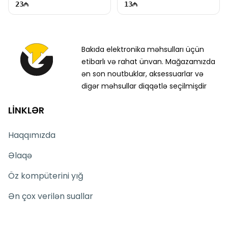
23
13
Bakıda elektronika məhsulları üçün
etibarlı və rahat ünvan. Mağazamızda
ən son noutbuklar, aksessuarlar və
digər məhsullar diqqətlə seçilmişdir
LİNKLƏR
Haqqımızda
Əlaqə
Öz kompüterini yığ
Ən çox verilən suallar