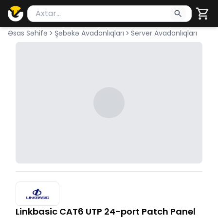
Məhsul axtar
Axtarış üçün ən azı 2 simvol yazın. Göndərmək üçü
Əsas Səhifə
Şəbəkə Avadanlıqları
Server Avadanlıqları
Linkbasic CAT6 UTP 24-port Patch Panel