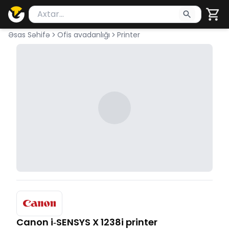
Məhsul axtar
Axtarış üçün ən azı 2 simvol yazın. Göndərmək üçü
Əsas Səhifə
Ofis avadanlığı
Printer
Canon i‑SENSYS X 1238i printer