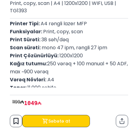
Print, copy, scan | A4 | 1200x1200 | WIFI, USB |
TG1393
Printer Tipi: 
A4 rəngli lazer MFP
Funksiyalar: 
Print, copy, scan
Print Sürəti: 
38 səh/dəq
Scan sürəti: 
mono 47 ipm, rəngli 27 ipm
Print Çözünürlüyü: 
1200x1200
Kağız tutumu:
250 vərəq + 100 manual + 50 ADF, 
max ~900 vərəq
Vərəq Növləri:
 A4
Toner: 
11,000 səhifə
Qoşulma:
 Wi-Fi, Wireless Direc, USB
1199
1049
Səbətə at
Paylaş