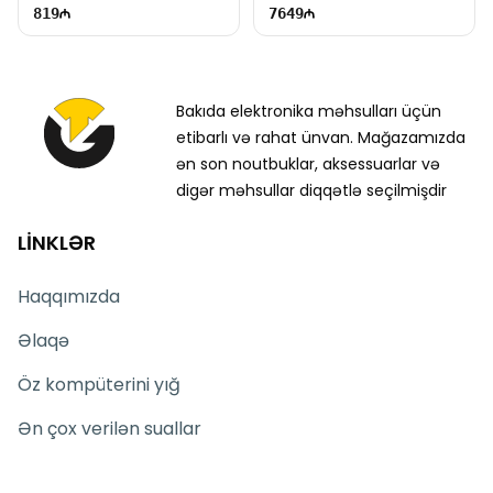
819
7649
Bakıda elektronika məhsulları üçün
etibarlı və rahat ünvan. Mağazamızda
ən son noutbuklar, aksessuarlar və
digər məhsullar diqqətlə seçilmişdir
LİNKLƏR
Haqqımızda
Əlaqə
Öz kompüterini yığ
Ən çox verilən suallar