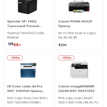
многофункциональных лазерных принтеров Canon и
другой брендовой продукцией, вы можете написать нам
через сайт.
Если вам нужна помощь с выбором, наши опытные
Xprinter XP-T80Q
Canon PIXMA G3420
Термальный Чековый
Принтер
специалисты готовы помочь каждый день с 10:00 до 19:00.
Принтер
Thermal | 160mm/s | USB,
Мы всегда готовы ответить на все ваши вопросы,
Wi-Fi | Print, Scan & Copy |
Ethernet
A4, A5, A6, B5
связанные с моделью Canon i-SENSYS X 1238i Printer,
через линию онлайн-поддержки на нашем сайте.
105
88
415
Вне рабочих часов вы можете оставить обращение по
электронной почте или написать на наш номер WhatsApp.
-
300
-
400
Благодарим вас за проявленный интерес к нашей
компании!
HP Color LaserJet Pro
Canon imageRUNNER
МФУ 4303fdn Принтер
2224N МФУ 5941C002
5HH66A
Print, Copy, Scan, Fax | 600 x
Print, copy, scan | A4,A3 |
600 | 1200 MHz | 512MB |
1200 x 1200 | USB, LAN, Wi-Fi |
Duplex
2GB eMMC