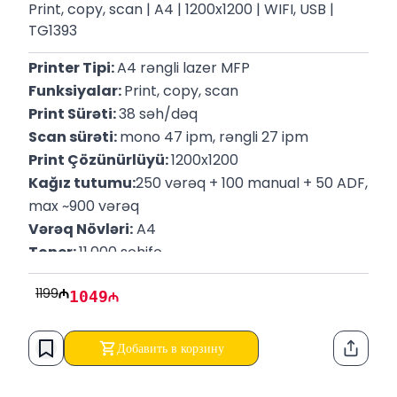
Print, copy, scan | A4 | 1200x1200 | WIFI, USB |
TG1393
Printer Tipi: 
A4 rəngli lazer MFP
Funksiyalar: 
Print, copy, scan
Print Sürəti: 
38 səh/dəq
Scan sürəti: 
mono 47 ipm, rəngli 27 ipm
Print Çözünürlüyü: 
1200x1200
Kağız tutumu:
250 vərəq + 100 manual + 50 ADF, 
max ~900 vərəq
Vərəq Növləri:
 A4
Toner: 
11,000 səhifə
Qoşulma:
 Wi-Fi, Wireless Direc, USB
1199
1049
Добавить в корзину
Функци