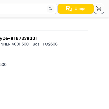
Əlaqə
a nəticələr arasında keçid etmək üçün ox düymələrindən i
Type-B1 8733B001
NER 400i, 500i | Boz | TG2608
500i