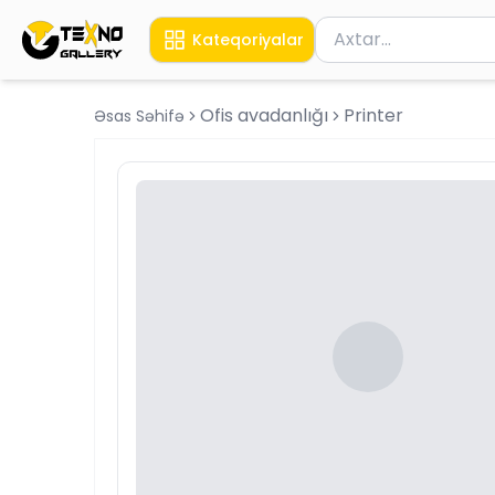
Məhsul axtar
Kateqoriyalar
Axtarış üçün ən azı 
Ofis avadanlığı
Printer
Əsas Səhifə