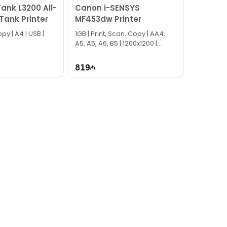
ank L3200 All-
Canon i-SENSYS
Tank Printer
MF453dw Printer
py | A4 | USB |
1GB | Print, Scan, Copy | AA4,
A5, A5, A6, B5 | 1200x1200 |
IS1293
819