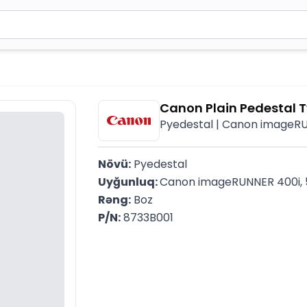
2 simvol yazın. Göndərmək üçün Enter düyməsini basın və y
Canon Plain Pedestal 
Pyedestal | Canon imageRUN
Növü:
 Pyedestal
Uyğunluq: 
Canon imageRUNNER 400i, 
Rəng:
 Boz
P/N:
 8733B001