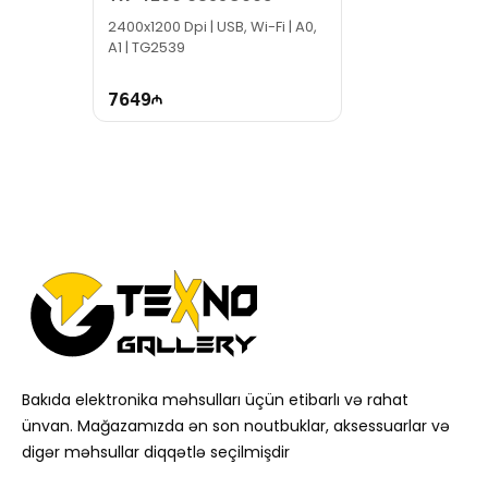
2400x1200 Dpi | USB, Wi-Fi | A0,
A1 | TG2539
7649
Bakıda elektronika məhsulları üçün etibarlı və rahat
ünvan. Mağazamızda ən son noutbuklar, aksessuarlar və
digər məhsullar diqqətlə seçilmişdir