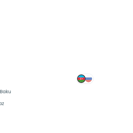
 Baku
az