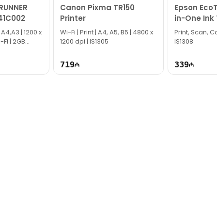
RUNNER
Canon Pixma TR150
Epson EcoT
41C002
Printer
in-One Ink 
 A4,A3 | 1200 x
Wi-Fi | Print | A4, A5, B5 | 4800 x
Print, Scan, Co
-Fi | 2GB
1200 dpi | IS1305
IS1308
719
339