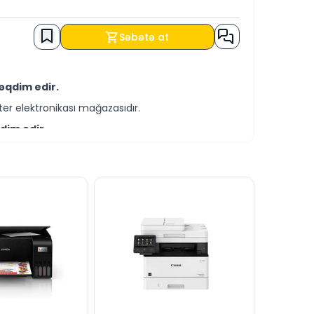
Səbətə at
əqdim edir.
er elektronikası mağazasıdır.
dim edir.
-servis xidmətləri təqdim etməkdədir.
rtləri ilə əldə edə bilərsiniz.
lə bizə yaza bilərsiniz.
ində cavablandırmağa hər daim hazırıq.
dərə bilərsiniz.