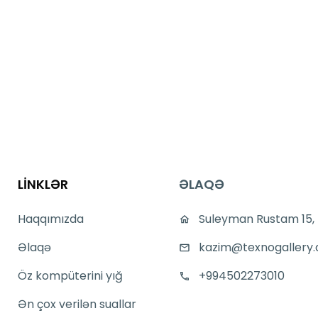
LİNKLƏR
ƏLAQƏ
Haqqımızda
Suleyman Rustam 15,
Əlaqə
kazim@texnogallery.
Öz kompüterini yığ
+994502273010
Ən çox verilən suallar