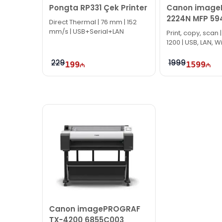
Pongta RP331 Çek Printer
Canon image
2224N MFP 59
Direct Thermal | 76 mm | 152
mm/s | USB+Serial+LAN
Print, copy, scan |
1200 | USB, LAN, Wi
eMMC
229
1999
199
1599
Canon imagePROGRAF
TX-4200 6855C003