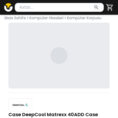
Məhsul axtar
Axtarış üçün ən azı 2 simvol yazın. Göndərmək üçü
Əsas Səhifə
Kompüter Hissələri
Kompüter Korpusu
Case DeepCool Matrexx 40ADD Case