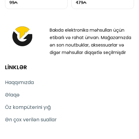
99
479
Bakıda elektronika məhsulları üçün
etibarlı və rahat ünvan. Mağazamızda
ən son noutbuklar, aksessuarlar və
digər məhsullar diqqətlə seçilmişdir
LİNKLƏR
Haqqımızda
Əlaqə
Öz kompüterini yığ
Ən çox verilən suallar