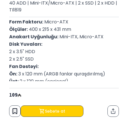
40 ADD | Mini-ITX/Micro-ATX | 2 x SSD | 2 x HDD |
TI1819
Form Faktoru:
 Micro-ATX
Ölçülər:
 400 x 215 x 431 mm
Anakart Uyğunluğu:
 Mini-ITX, Micro-ATX
Disk Yuvaları:
2 x 3.5" HDD
2 x 2.5" SSD
Fan Dəstəyi:
Ön:
 3 x 120 mm (ARGB fanlar quraşdırılmış)
Üst:
 2 x 120 mm (opsional)
Arxa:
 1 x 120 mm (quraşdırılmış)
109
Radiator Dəstəyi:
 120/240 mm (ön, üst, arxa)
Maksimum GPU Uzunluğu:
 320 mm
Maksimum CPU Soyuducu Hündürlüyü:
 165 mm
Səbətə at
Paylaş
Ön Panel Portları:
 1 x USB 3.0, 1 x USB 2.0, Audio
Zəmanət:
 12 ay