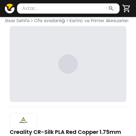
Məhsul axtar
Axtarış üçün ən azı 2 simvol yazın. Göndərmək üçü
Əsas Səhifə
Ofis avadanlığı
Kartric və Printer Akesuarları
Creality CR-Silk PLA Red Copper 1.75mm