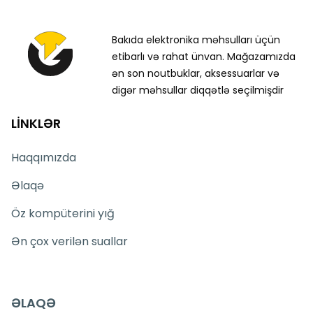
Bakıda elektronika məhsulları üçün
etibarlı və rahat ünvan. Mağazamızda
ən son noutbuklar, aksessuarlar və
digər məhsullar diqqətlə seçilmişdir
LİNKLƏR
Haqqımızda
Əlaqə
Öz kompüterini yığ
Ən çox verilən suallar
ƏLAQƏ