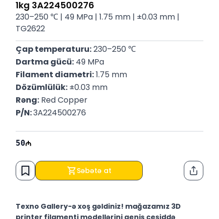
1kg 3A224500276
230–250 ℃ | 49 MPa | 1.75 mm | ±0.03 mm |
TG2622
Çap temperaturu:
 230–250 ℃
Dartma gücü:
 49 MPa
Filament diametri:
 1.75 mm
Dözümlülük:
 ±0.03 mm
Rəng:
 Red Copper
P/N: 
3A224500276
50
Səbətə at
Paylaş
Texno Gallery-ə xoş gəldiniz! mağazamız 3D
printer filamenti modellərini geniş çeşiddə