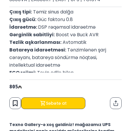
Çıxış tipi:
 Təmiz sinus dalğa
Çıxış gücü:
 Güc faktoru 0.8
İdarəetmə: 
DSP rəqəmsal idarəetmə
Gərginlik sabitliyi:
 Boost və Buck AVR
Tezlik aşkarlanması:
 Avtomatik
Batareya idarəetməsi:
 Tənzimlənən şarj 
cərəyanı, batareya söndürmə nöqtəsi, 
intellektual idarəetmə
ECO rejimi:
 Təyin edilə bilən
Boş rejimdə: 
Avtomatik söndürmə
805
Qoruma:
 Qısaqapanma və həddindən artıq 
yüklənməyə qarşı
Zəmanət:
 6 ay
Səbətə at
Paylaş
Texno Gallery-ə xoş gəldiniz! mağazamız UPS