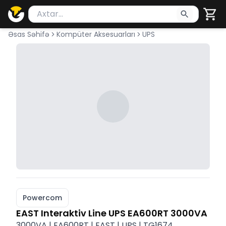
Məhsul axtar
Axtarış üçün ən azı 2 simvol yazın. Göndərmək üçü
Əsas Səhifə
Kompüter Aksesuarları
UPS
Powercom
EAST Interaktiv Line UPS EA600RT 3000VA
3000VA | EA600RT | EAST | UPS | TG1674