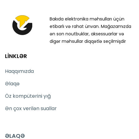
Bakıda elektronika məhsulları üçün
etibarlı və rahat ünvan. Mağazamızda
ən son noutbuklar, aksessuarlar və
digər məhsullar diqqətlə seçilmişdir
LİNKLƏR
Haqqımızda
Əlaqə
Öz kompüterini yığ
Ən çox verilən suallar
ƏLAQƏ