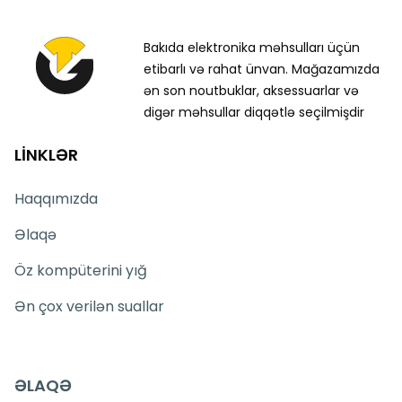
Bakıda elektronika məhsulları üçün
etibarlı və rahat ünvan. Mağazamızda
ən son noutbuklar, aksessuarlar və
digər məhsullar diqqətlə seçilmişdir
LİNKLƏR
Haqqımızda
Əlaqə
Öz kompüterini yığ
Ən çox verilən suallar
ƏLAQƏ