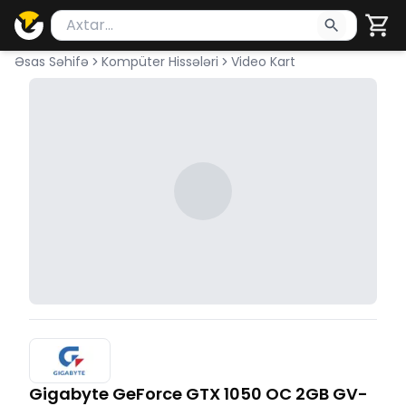
Məhsul axtar
Axtarış üçün ən azı 2 simvol yazın. Göndərmək üçü
Əsas Səhifə
Kompüter Hissələri
Video Kart
Gigabyte GeForce GTX 1050 OC 2GB GV-