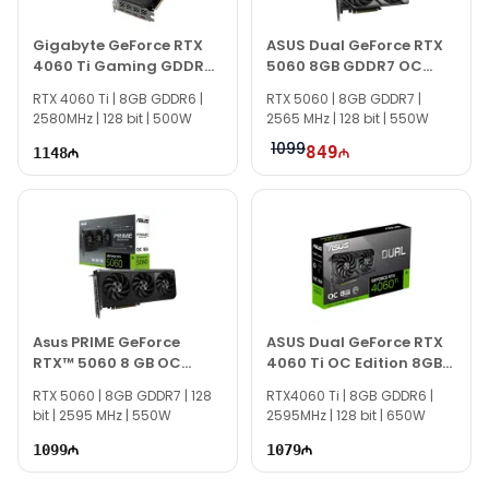
Gigabyte GeForce RTX
ASUS Dual GeForce RTX
4060 Ti Gaming GDDR6
5060 8GB GDDR7 OC
OC 8GB
Edition
RTX 4060 Ti | 8GB GDDR6 |
RTX 5060 | 8GB GDDR7 |
2580MHz | 128 bit | 500W
2565 MHz | 128 bit | 550W
1099
849
1148
Asus PRIME GeForce
ASUS Dual GeForce RTX
RTX™ 5060 8 GB OC
4060 Ti OC Edition 8GB
90YV0N10-M0NA00
GDDR6
RTX 5060 | 8GB GDDR7 | 128
RTX4060 Ti | 8GB GDDR6 |
bit | 2595 MHz | 550W
2595MHz | 128 bit | 650W
1099
1079