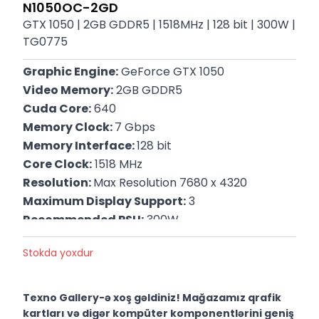
N1050OC-2GD
GTX 1050 | 2GB GDDR5 | 1518MHz | 128 bit | 300W |
TG0775
Graphic Engine:
 GeForce GTX 1050
Video Memory:
 2GB GDDR5
Cuda Core:
 640
Memory Clock: 
7 Gbps
Memory Interface: 
128 bit
Core Clock:
 1518 MHz
Resolution: 
Max Resolution 7680 x 4320
Maximum Display Support:
 3
Recommended PSU:
 300W
P/N: 
GV-N1050OC-2GD
Stokda yoxdur
Zəmanət: 
12 Ay
Texno Gallery-ə xoş gəldiniz! Mağazamız qrafik
kartları və digər kompüter komponentlərini geniş