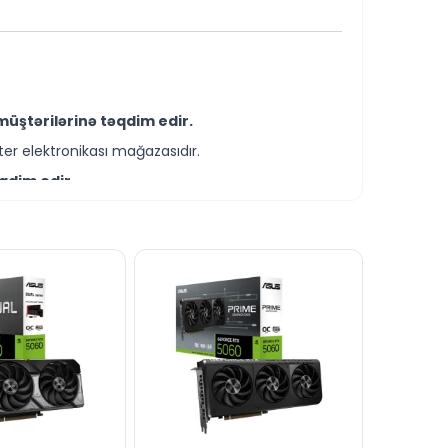
üştərilərinə təqdim edir.
er elektronikası mağazasıdır.
qdim edir.
-servis xidmətləri təqdim etməkdədir.
DİT şərtləri ilə əldə edə bilərsiniz.
tımız vasitəsilə bizə yaza bilərsiniz.
ək xəttində cavablandırmağa hər daim
dərə bilərsiniz.