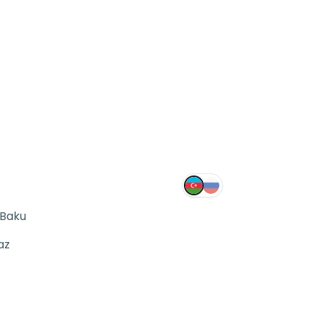
 Baku
az