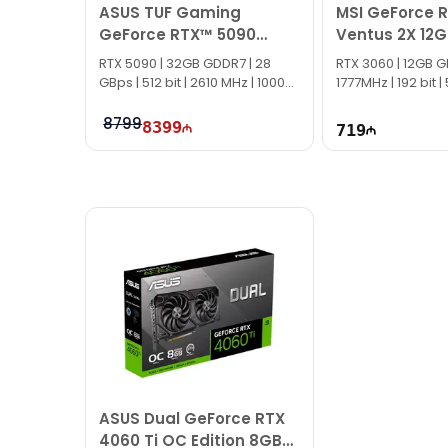
ASUS TUF Gaming
MSI GeForce 
GeForce RTX™ 5090
Ventus 2X 12G
32GB (512-bit) GDDR7
RTX 5090 | 32GB GDDR7 | 28
RTX 3060 | 12GB G
OC Edition
GBps | 512 bit | 2610 MHz | 1000W
1777MHz | 192 bit 
|
8799
8399
719
ASUS Dual GeForce RTX
4060 Ti OC Edition 8GB