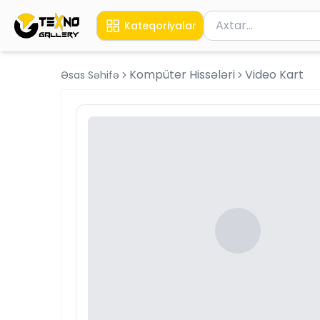
Məhsul axtar
Kateqoriyalar
Axtarış üçün ən azı 
Kompüter Hissələri
Video Kart
Əsas Səhifə