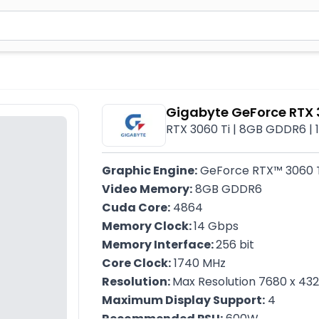
2 simvol yazın. Göndərmək üçün Enter düyməsini basın və y
Gigabyte GeForce RTX
RTX 3060 Ti | 8GB GDDR6 | 
Graphic Engine:
 GeForce RTX™ 3060 
Video Memory:
 8GB GDDR6
Cuda Core:
 4864
Memory Clock: 
14 Gbps
Memory Interface: 
256 bit
Core Clock:
 1740 MHz
Resolution: 
Max Resolution 7680 x 43
Maximum Display Support:
 4
Recommended PSU:
 600W