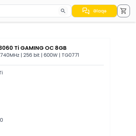
Əlaqə
a nəticələr arasında keçid etmək üçün ox düymələrindən i
 3060 Ti GAMING OC 8GB
1740MHz | 256 bit | 600W | TG0771
Ti
20