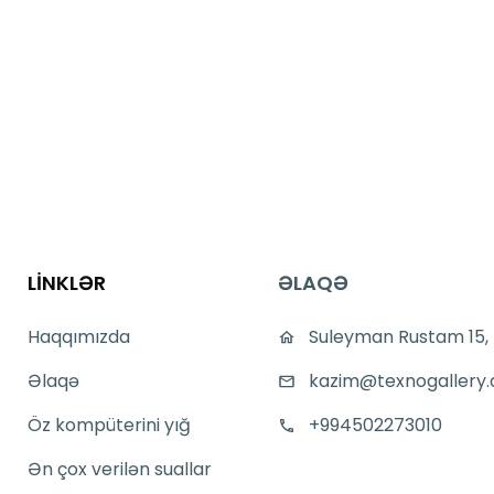
LİNKLƏR
ƏLAQƏ
Haqqımızda
Suleyman Rustam 15,
Əlaqə
kazim@texnogallery.
Öz kompüterini yığ
+994502273010
Ən çox verilən suallar