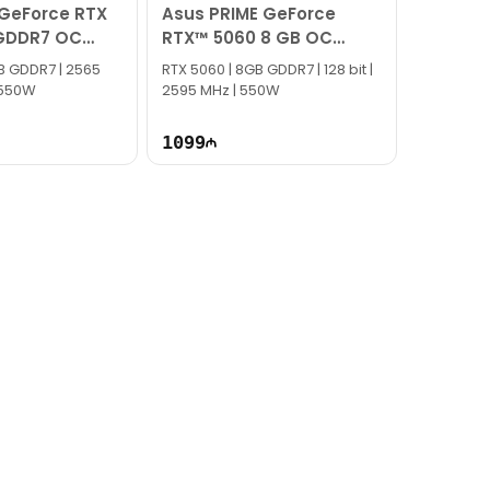
 GeForce RTX
Asus PRIME GeForce
GDDR7 OC
RTX™ 5060 8 GB OC
90YV0N10-M0NA00
B GDDR7 | 2565
RTX 5060 | 8GB GDDR7 | 128 bit |
| 550W
2595 MHz | 550W
1099