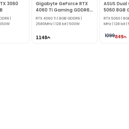
RTX 3060
Gigabyte GeForce RTX
ASUS Dual
B
4060 Ti Gaming GDDR6
5060 8GB 
OC 8GB
Edition
DDR6 |
RTX 4060 Ti | 8GB GDDR6 |
RTX 5060 | 8G
| 550W
2580MHz | 128 bit | 500W
MHz | 128 bit 
1099
849
1148