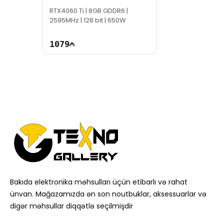
GDDR6
RTX4060 Ti | 8GB GDDR6 |
2595MHz | 128 bit | 650W
1079
Bakıda elektronika məhsulları üçün etibarlı və rahat
ünvan. Mağazamızda ən son noutbuklar, aksessuarlar və
digər məhsullar diqqətlə seçilmişdir