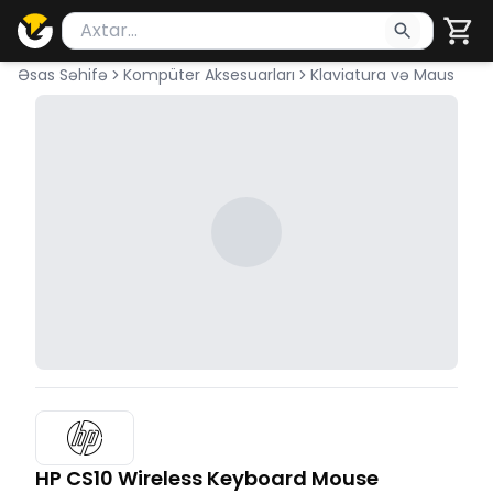
Məhsul axtar
Axtarış üçün ən azı 2 simvol yazın. Göndərmək üçü
Əsas Səhifə
Kompüter Aksesuarları
Klaviatura və Maus
HP CS10 Wireless Keyboard Mouse