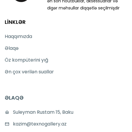
ən son noutbuklar, aksessuarlar və
digər məhsullar diqqətlə seçilmişdir
LİNKLƏR
Haqqımızda
Əlaqə
Öz kompüterini yığ
Ən çox verilən suallar
ƏLAQƏ
Suleyman Rustam 15, Baku
kazim@texnogallery.az