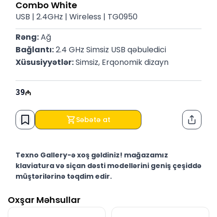
Combo White
USB | 2.4GHz | Wireless | TG0950
Rəng:
 Ağ
Bağlantı:
 2.4 GHz Simsiz USB qəbuledici
Xüsusiyyətlər:
 Simsiz, Erqonomik dizayn
39
Səbətə at
Paylaş
Texno Gallery-ə xoş gəldiniz! mağazamız
klaviatura və siçan dəsti modellərini geniş çeşiddə
müştərilərinə təqdim edir.
Texno Gallery Bakıda Süleyman Rüstəm 15 ünvanında,
Oxşar Məhsullar
2011-ci ildən etibarən fəaliyyət göstərən multibrend
kompüter elektronikası mağazasıdır.