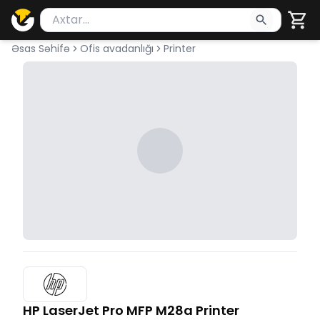
Məhsul axtar
Axtarış üçün ən azı 2 simvol yazın. Göndərmək üçü
Əsas Səhifə
Ofis avadanlığı
Printer
HP LaserJet Pro MFP M28a Printer