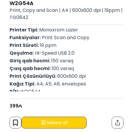
W2G54A
Print, Copy and Scan | A4 | 600x600 dpi | 19ppm |
TG0842
Printer Tipi: 
Monoxrom Lazer
Funksiyalar:
 Print Scan and Copy
Print Sürəti: 
19 ppm
Qoşulma:
 Hi-Speed USB 2.0
Giriş qab həcmi: 
150 vərəq
Çıxış qab həcmi: 
100 vərəq
Print Çözünürlüyü: 
600x600 dpi
Kağız Tipi:
 A4; A5; A6; envelopes
P/N: 
W2G54A
399
Səbətə at
Paylaş