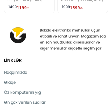
600 | 1200 MHz | 512MB |
1200 x 1200 | USB, LAN, Wi-Fi |
Duplex
2GB eMMC
1499
1999
1199
1599
Bakıda elektronika məhsulları üçün
etibarlı və rahat ünvan. Mağazamızda
ən son noutbuklar, aksessuarlar və
digər məhsullar diqqətlə seçilmişdir
LİNKLƏR
Haqqımızda
Əlaqə
Öz kompüterini yığ
Ən çox verilən suallar