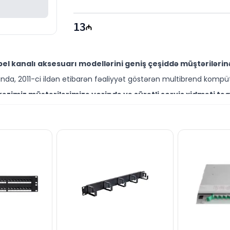
13
l kanalı aksesuarı modellərini geniş çeşiddə müştərilərin
da, 2011-ci ildən etibarən fəaliyyət göstərən multibrend kompüt
zimiz müştərilərimizə yerində və sürətli servis xidməti təq
ütəxəssisləri müştərilərimiz üçün geniş çeşiddə proqram və təmir
lini Bakıda sərfəli qiymətə NƏĞD, KÖÇÜRMƏ həmçinin KREDİT 
ləşir.
 də digər brend məhsullarla bağlı suallarınızı saytımız vasitə
əli mütəxəssislərimiz hər gün 10:00-19:00 saatlarında aktivdir.
li ilə bağlı bütün suallarınızı saytımızın canlı dəstək xə
ün email ilə qeydiyyat edə və ya WhatsApp nömrəmizə mesaj gön
k!