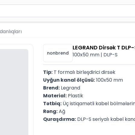
2 simvol yazın. Göndərmək üçün Enter düyməsini basın və y
danlıqları
LEGRAND Dirsək T DLP
nonbrend
100x50 mm | DLP-S
Tip:
 T formalı birləşdirici dirsək 
Uyğun kanal ölçüsü:
 100x50 mm
Brend:
 Legrand
Material:
 Plastik
Tətbiq:
 Üç istiqamətli kabel bölmələri
Rəng:
 Ağ
Quraşdırma:
 DLP-S seriyalı kabel kan