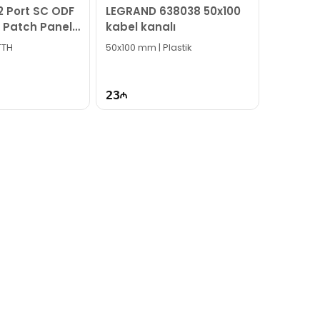
12 Port SC ODF
LEGRAND 638038 50x100
c Patch Panel
kabel kanalı
31
FTTH
50x100 mm | Plastik
23