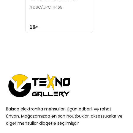
4 x SC/UPC | IP 65
16
Bakıda elektronika məhsulları üçün etibarlı və rahat
ünvan. Mağazamızda ən son noutbuklar, aksessuarlar və
digər məhsullar diqqətlə seçilmişdir