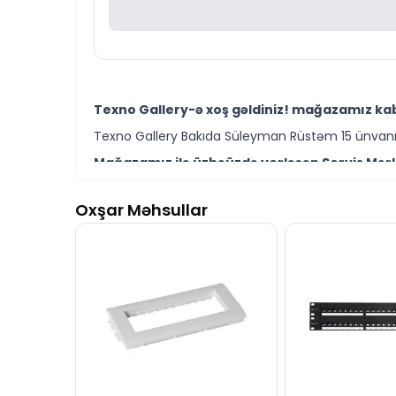
Texno Gallery-ə xoş gəldiniz! mağazamız kabe
Texno Gallery Bakıda Süleyman Rüstəm 15 ünvanın
Mağazamız ilə üzbəüzdə yerləşən Servis Mərkə
Texno Gallery Servisdə Bakının ən təcrübəli İT m
Oxşar Məhsullar
LEGRAND Dirsək T DLP-S 100X50MM 638034 mode
Ünvanımız 28 Mall TM-dən 150 metr məsafədə yer
İstər kabel kanalı aksesuarı modelləri istərsə
Seçim etməkdə məsləhətə ehtiyacınız varsa təcrüb
LEGRAND Dirsək T DLP-S 100X50MM 638034 mode
İş saatlarından kənar vaxtlarda əlaqə qurmaq üç
Bizə maraq göstərdiyiniz üçün təşəkkür ediri