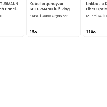
SHTURMANN
Kabel orqanayzer
Linkbasic 
ch Panel
SHTURMANN 1U 5 Ring
Fiber Opti
 %35117
FPF12-ODF-
UTP
5 RING | Cable Organizer
12 Port | SC | 
15
110