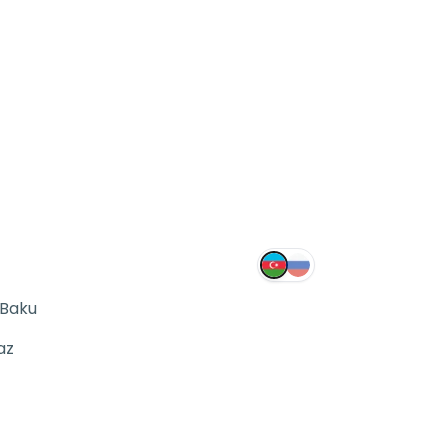
 Baku
az