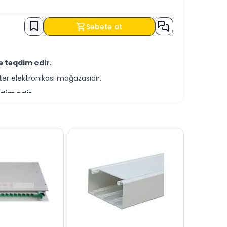
Səbətə at
ə təqdim edir.
er elektronikası mağazasıdır.
dim edir.
-servis xidmətləri təqdim etməkdədir.
şərtləri ilə əldə edə bilərsiniz.
silə bizə yaza bilərsiniz.
ttində cavablandırmağa hər daim hazırıq.
dərə bilərsiniz.