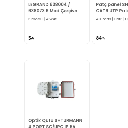
LEGRAND 638004 /
Patç panel 
638073 6 Mod Çərçivə
CAT6 UTP Pat
48 Ports - SLT
6 modul | 45x45
48 Ports | Cat6 | 
5
84
Optik Qutu SHTURMANN
4 PORT SC/UPC IP 65