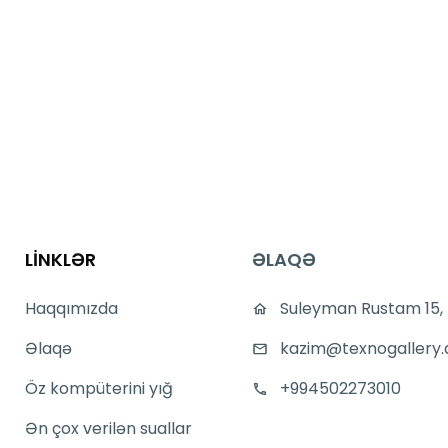
LİNKLƏR
ƏLAQƏ
Haqqımızda
Suleyman Rustam 15,
Əlaqə
kazim@texnogallery.
Öz kompüterini yığ
+994502273010
Ən çox verilən suallar