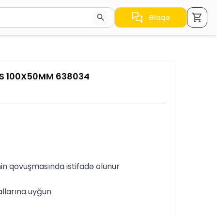
Əlaqə
a nəticələr arasında keçid etmək üçün ox düymələrindən i
-S 100X50MM 638034
nin qovuşmasında istifadə olunur
allarına uyğun