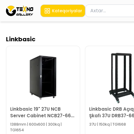
Məhsul axtar
Kateqoriyalar
Axtarış üçün ən azı 
Linkbasic
Linkbasic 19" 27U NCB
Linkbasic DRB Açıq
Server Cabinet NCB27-66-
Şkafı 37U DRB37-6
BAA-C
1388mm | 600x600 | 300kq |
37U | 150kq | TG1668
TG1654