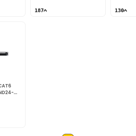
187
130
 CAT6
PND24-