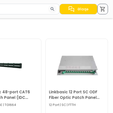
Əlaqə
a nəticələr arasında keçid etmək üçün ox düymələrindən i
c 48-port CAT6
Linkbasic 12 Port SC ODF
h Panel (IDC
Fiber Optic Patch Panel
PND48-UC6
FPF12-ODF-31
oE | TG1664
12 Port | SC | FTTH