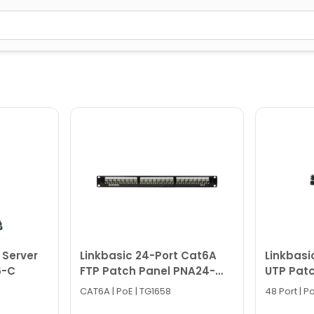
2 simvol yazın. Göndərmək üçün Enter düyməsini basın və y
 Server
Linkbasic 24-Port Cat6A
Linkbasi
6-C
FTP Patch Panel PNA24-
UTP Patc
SC6
style) 
CAT6A | PoE | TG1658
48 Port | P