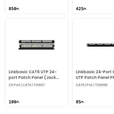
850
425
Linkbasic CAT6 UTP 24-
Linkbasic 24-Port
port Patch Panel (Jack
UTP Patch Panel 
Style) PNA24-UC6
UC6
24 Port | CAT6 | TG1667
CAT6 | PoE | TG0995
100
85