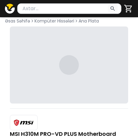
Məhsul axtar
Axtarış üçün ən azı 2 simvol yazın. Göndərmək üçü
Əsas Səhifə
Kompüter Hissələri
Ana Plata
MSI H310M PRO-VD PLUS Motherboard