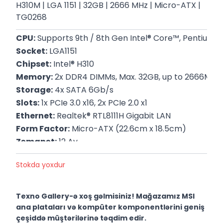
H310M | LGA 1151​ | 32GB | 2666 MHz | Micro-ATX |
TG0268
CPU:
 Supports 9th / 8th Gen Intel® Core™, Pentium® 
Socket:
 LGA1151
Chipset:
 Intel® H310
Memory:
 2x DDR4 DIMMs, Max. 32GB, up to 2666MHz,
Storage:
 4x SATA 6Gb/s
Slots:
 1x PCIe 3.0 x16, 2x PCIe 2.0 x1
Ethernet:
 Realtek® RTL8111H Gigabit LAN
Form Factor:
 Micro-ATX (22.6cm x 18.5cm)
Zəmanət:
 12 Ay
Stokda yoxdur
Texno Gallery-ə xoş gəlmisiniz! Mağazamız MSI
ana plataları və kompüter komponentlərini geniş
çeşiddə müştərilərinə təqdim edir.