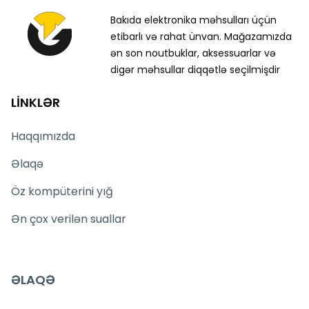
Bakıda elektronika məhsulları üçün
etibarlı və rahat ünvan. Mağazamızda
ən son noutbuklar, aksessuarlar və
digər məhsullar diqqətlə seçilmişdir
LİNKLƏR
Haqqımızda
Əlaqə
Öz kompüterini yığ
Ən çox verilən suallar
ƏLAQƏ