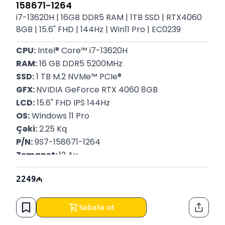
158671-1264
i7-13620H | 16GB DDR5 RAM | 1TB SSD | RTX4060
8GB | 15.6" FHD | 144Hz | Win11 Pro | EC0239
CPU:
 Intel® Core™ i7-13620H
RAM:
 16 GB DDR5 5200MHz
SSD:
 1 TB M.2 NVMe™ PCIe®
GFX: 
NVIDIA GeForce RTX 4060 8GB
LCD:
 15.6" FHD IPS 144Hz
OS:
 Windows 11 Pro
Çəki:
 2.25 Kq
P/N:
 9S7-158671-1264
Zəmanət: 
12 Ay
2249
Səbətə at
Paylaş