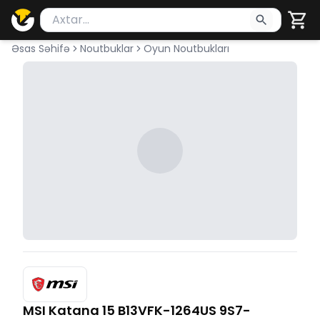
Məhsul axtar
Axtarış üçün ən azı 2 simvol yazın. Göndərmək üçü
Əsas Səhifə
Noutbuklar
Oyun Noutbukları
MSI Katana 15 B13VFK-1264US 9S7-