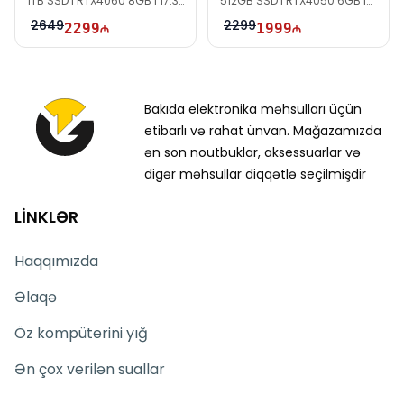
1TB SSD | RTX4060 8GB | 17.3"
512GB SSD | RTX4050 6GB |
FHD | 144Hz
15.6″ FHD | 144Hz | Win11
2649
2299
2299
1999
Bakıda elektronika məhsulları üçün
etibarlı və rahat ünvan. Mağazamızda
ən son noutbuklar, aksessuarlar və
digər məhsullar diqqətlə seçilmişdir
LİNKLƏR
Haqqımızda
Əlaqə
Öz kompüterini yığ
Ən çox verilən suallar