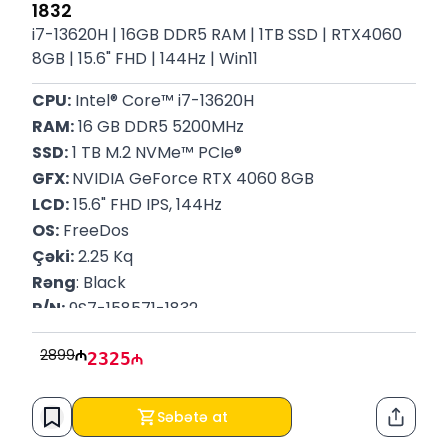
1832
i7-13620H | 16GB DDR5 RAM | 1TB SSD | RTX4060
8GB | 15.6" FHD | 144Hz | Win11
CPU:
 Intel® Core™ i7-13620H
RAM:
 16 GB DDR5 5200MHz
SSD:
 1 TB M.2 NVMe™ PCIe®
GFX: 
NVIDIA GeForce RTX 4060 8GB
LCD:
 15.6" FHD IPS, 144Hz
OS:
 FreeDos
Çəki:
 2.25 Kq
Rəng
: Black
P/N:
 9S7-158571-1832
Zəmanət: 
12 Ay
2899
2325
Səbətə at
Paylaş