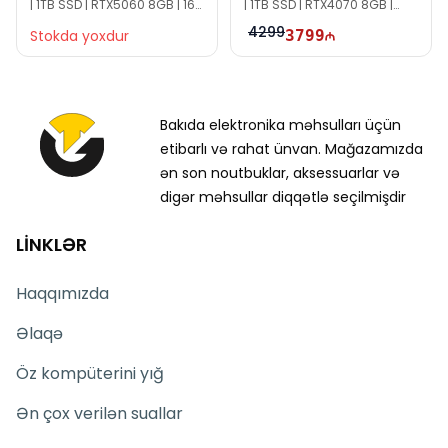
| 1TB SSD | RTX5060 8GB | 16"
| 1TB SSD | RTX4070 8GB |
FHD+ | 165Hz | Win11
17.3" FHD+ | 165Hz | Win11 Pro |
4299
Stokda yoxdur
3799
TG1369
Bakıda elektronika məhsulları üçün
etibarlı və rahat ünvan. Mağazamızda
ən son noutbuklar, aksessuarlar və
digər məhsullar diqqətlə seçilmişdir
LİNKLƏR
Haqqımızda
Əlaqə
Öz kompüterini yığ
Ən çox verilən suallar