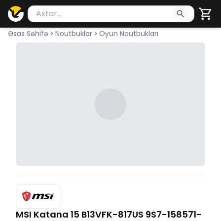
Məhsul axtar
Axtarış üçün ən azı 2 simvol yazın. Göndərmək üçü
Əsas Səhifə
Noutbuklar
Oyun Noutbukları
MSI Katana 15 B13VFK-817US 9S7-158571-