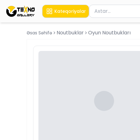
Məhsul axtar
Kateqoriyalar
Axtarış üçün ən azı 
Noutbuklar
Oyun Noutbukları
Əsas Səhifə