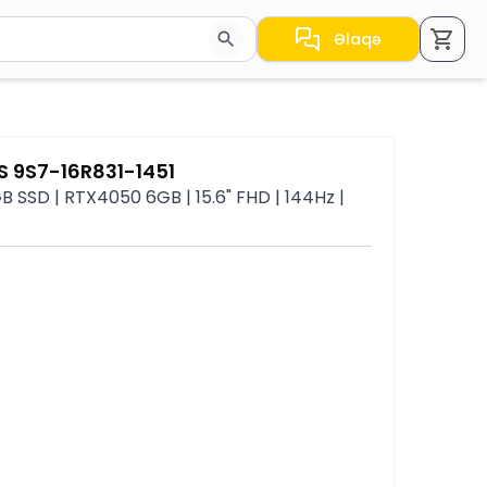
Əlaqə
a nəticələr arasında keçid etmək üçün ox düymələrindən i
US 9S7-16R831-1451
B SSD | RTX4050 6GB | 15.6" FHD | 144Hz |