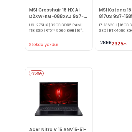
MSI Crosshair 16 HX AI
MSI Katana 15
D2XWFKG-088XAZ 9S7-
817US 9S7-158
15P421-088
U9-275HX | 32GB DDR5 RAM |
i7-13620H | 16GB 
1TB SSD | RTX™ 5060 8GB | 16"
SSD | RTX4060 8GB 
QHD | 240Hz
144Hz | Win11
2899
2325
Stokda yoxdur
-
350
Acer Nitro V 15 ANV15-51-