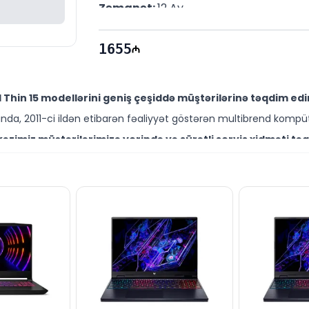
Zəmanət: 
12 Ay
1655
Thin 15 modellərini geniş çeşiddə müştərilərinə təqdim edi
da, 2011-ci ildən etibarən fəaliyyət göstərən multibrend kompüt
zimiz müştərilərimizə yerində və sürətli servis xidməti təq
ütəxəssisləri müştərilərimiz üçün geniş çeşiddə proqram və təmir
lini Bakıda sərfəli qiymətə NƏĞD, KÖÇÜRMƏ həmçinin KREDİT ş
ləşir.
end məhsullarla bağlı suallarınızı saytımız vasitəsilə bizə yaz
əli mütəxəssislərimiz hər gün 10:00-19:00 saatlarında aktivdir.
li ilə bağlı bütün suallarınızı saytımızın canlı dəstək xət
ün email ilə qeydiyyat edə və ya WhatsApp nömrəmizə mesaj gön
irik!