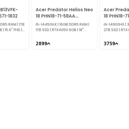
 B13VFK-
Acer Predator Helios Neo
Acer Preda
571-1832
18 PHN18-71-58AA
18 PHN18-7
NH.QS1ER.001
NH.QS0ER.
DDR5 RAM | 1TB
i5-14450HX | 16GB DDR5 RAM |
i9-14900HX | 
| 15.6" FHD |
1TB SSD | RTX4050 6GB | 18"
2TB SSD | RTX
WQXGA | 165Hz
WQXGA | 165Hz
2899
3759