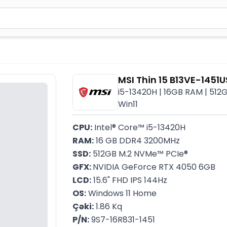
2 simvol yazın. Göndərmək üçün Enter düyməsini basın və y
MSI Thin 15 B13VE-1451
i5-13420H | 16GB RAM | 512G
Win11
CPU:
 Intel® Core™ i5-13420H
RAM:
 16 GB DDR4 3200MHz
SSD:
 512GB M.2 NVMe™ PCIe®
GFX: 
NVIDIA GeForce RTX 4050 6GB
LCD:
 15.6" FHD IPS 144Hz
OS:
 Windows 11 Home
Çəki:
 1.86 Kq
P/N:
 9S7-16R831-1451 