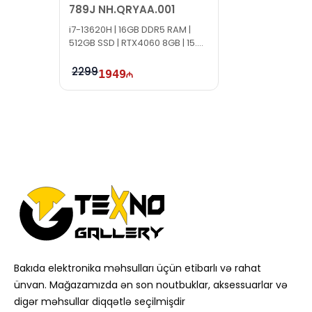
789J NH.QRYAA.001
i7-13620H | 16GB DDR5 RAM |
512GB SSD | RTX4060 8GB | 15.6"
FHD | 144Hz | Win11
2299
1949
Bakıda elektronika məhsulları üçün etibarlı və rahat
ünvan. Mağazamızda ən son noutbuklar, aksessuarlar və
digər məhsullar diqqətlə seçilmişdir