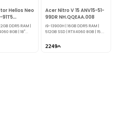
tor Helios Neo
Acer Nitro V 15 ANV15-51-
1-91T5
99DR NH.QQEAA.008
003
32GB DDR5 RAM |
i9-13900H | 16GB DDR5 RAM |
4060 8GB | 18"
512GB SSD | RTX4060 8GB | 15.6"
 | Win11
FHD | 144Hz | Win11
2249