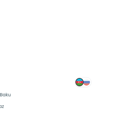
 Baku
az