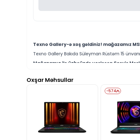
Texno Gallery-ə xoş gəldiniz! mağazamız MSI 
Texno Gallery Bakıda Süleyman Rüstəm 15 ünvanın
Mağazamız ilə üzbəüzdə yerləşən Servis Mərkə
Texno Gallery Servisdə Bakının ən təcrübəli İT m
Oxşar Məhsullar
MSI Thin 15 B13VE-1451US 9S7-16R831-1451 mode
Ünvanımız 28 Mall TM-dən 150 metr məsafədə yer
-
574
İstər MSI Thin 15 modelləri istərsə də digər br
Seçim etməkdə məsləhətə ehtiyacınız varsa təcrüb
MSI Thin 15 B13VE-1451US 9S7-16R831-1451 mode
İş saatlarından kənar vaxtlarda əlaqə qurmaq üç
Bizə maraq göstərdiyiniz üçün təşəkkür ed