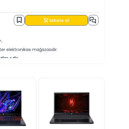
Səbətə at
r.
er elektronikası mağazasıdır.
dim edir.
-servis xidmətləri təqdim etməkdədir.
ərtləri ilə əldə edə bilərsiniz.
a bilərsiniz.
tində cavablandırmağa hər daim hazırıq.
dərə bilərsiniz.