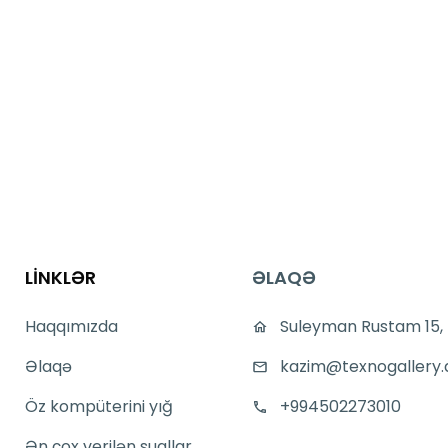
LİNKLƏR
ƏLAQƏ
Haqqımızda
Suleyman Rustam 15,
Əlaqə
kazim@texnogallery.
Öz kompüterini yığ
+994502273010
Ən çox verilən suallar