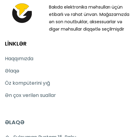
Bakıda elektronika məhsulları üçün
etibarlı və rahat ünvan. Mağazamızda
ən son noutbuklar, aksessuarlar və
digər məhsullar diqqətlə seçilmişdir
LİNKLƏR
Haqqımızda
Əlaqə
Öz kompüterini yığ
Ən çox verilən suallar
ƏLAQƏ