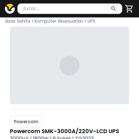
Məhsul axtar
Axtarış üçün ən azı 2 simvol yazın. Göndərmək üçü
Əsas Səhifə
Kompüter Aksesuarları
UPS
Powercom
Powercom SMK-3000A/220V-LCD UPS
3000VA | 1800W | 6 Soket | TG2023