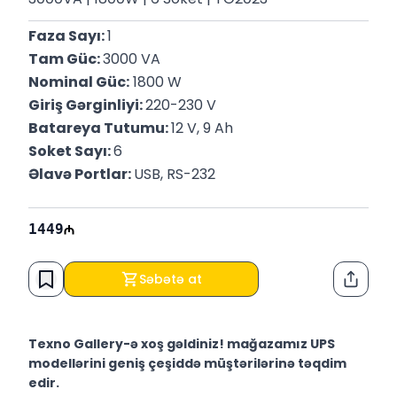
Faza Sayı: 
1
Tam Güc: 
3000 VA
Nominal Güc:
 1800 W
Giriş Gərginliyi: 
220-230 V
Batareya Tutumu: 
12 V, 9 Ah
Soket Sayı: 
6
Əlavə Portlar: 
USB, RS-232
1449
Səbətə at
Paylaş
Texno Gallery-ə xoş gəldiniz! mağazamız UPS
modellərini geniş çeşiddə müştərilərinə təqdim
edir.