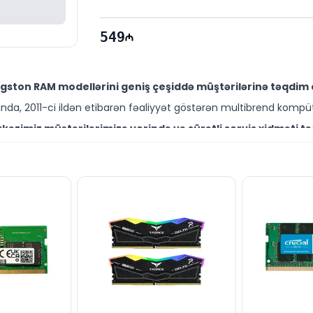
549
gston RAM modellərini geniş çeşiddə müştərilərinə təqdim 
da, 2011-ci ildən etibarən fəaliyyət göstərən multibrend kompüt
əzimiz müştərilərimizə yerində və sürətli servis xidməti tə
ütəxəssisləri müştərilərimiz üçün geniş çeşiddə proqram və təmir
16 modelini Bakıda sərfəli qiymətə NƏĞD, KÖÇÜRMƏ həmçinin
ləşir.
brend məhsullarla bağlı suallarınızı saytımız vasitəsilə bizə
əli mütəxəssislərimiz hər gün 10:00-19:00 saatlarında aktivdir.
-16 modeli ilə bağlı bütün suallarınızı saytımızın canlı 
ün email ilə qeydiyyat edə və ya WhatsApp nömrəmizə mesaj gön
k!