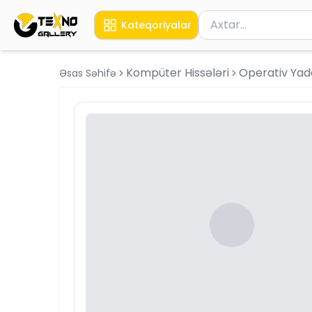
Məhsul axtar
Kateqoriyalar
Axtarış üçün ən azı 
Kompüter Hissələri
Operativ Yad
Əsas Səhifə