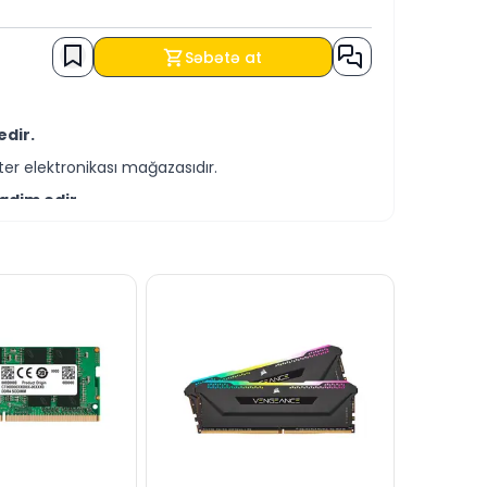
Səbətə at
edir.
er elektronikası mağazasıdır.
qdim edir.
-servis xidmətləri təqdim etməkdədir.
 KREDİT şərtləri ilə əldə edə bilərsiniz.
 yaza bilərsiniz.
dəstək xəttində cavablandırmağa hər daim
dərə bilərsiniz.