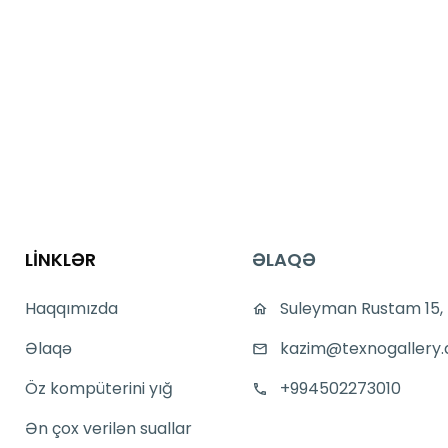
LİNKLƏR
ƏLAQƏ
Haqqımızda
Suleyman Rustam 15,
Əlaqə
kazim@texnogallery.
Öz kompüterini yığ
+994502273010
Ən çox verilən suallar