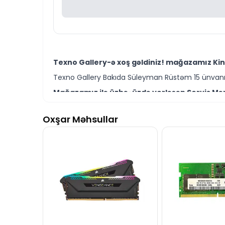
Texno Gallery-ə xoş gəldiniz! mağazamız Kin
Texno Gallery Bakıda Süleyman Rüstəm 15 ünvanın
Mağazamız ilə üzbə-üzdə yerləşən Servis Mərk
Texno Gallery Servisdə Bakının ən təcrübəli İT m
Oxşar Məhsullar
RAM Kingston 16GB DDR5 4800MHz KVR48U40BS8-
Ünvanımız 28 Mall TM-dən 150 metr məsafədə yer
İstər Kingston RAM modelləri istərsə də digər 
Seçim etməkdə məsləhətə ehtiyacınız varsa təcrüb
RAM Kingston 16GB DDR5 4800MHz KVR48U40BS8
hazırıq.
İş saatlarından kənar vaxtlarda əlaqə qurmaq üç
Bizə maraq göstərdiyiniz üçün təşəkkür ediri