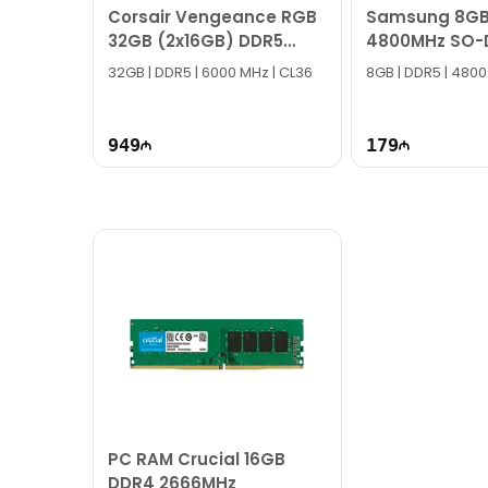
Corsair Vengeance RGB
Samsung 8GB
32GB (2x16GB) DDR5
4800MHz SO-
6000MHz RAM
M425R1GB4B
32GB | DDR5 | 6000 MHz | CL36
8GB | DDR5 | 4800
949
179
PC RAM Crucial 16GB
DDR4 2666MHz