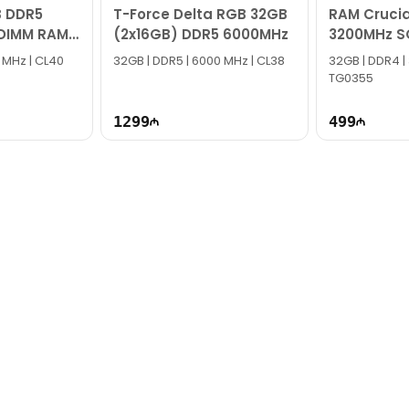
 DDR5
T-Force Delta RGB 32GB
RAM Cruci
DIMM RAM
(2x16GB) DDR5 6000MHz
3200MHz S
B0-CQK
CT16G4SF
 MHz | CL40
32GB | DDR5 | 6000 MHz | CL38
32GB | DDR4 |
TG0355
1299
499