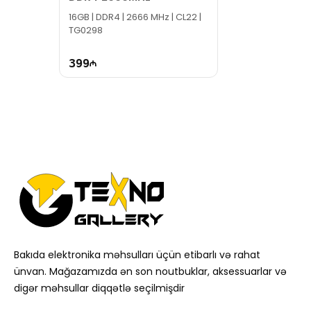
16GB | DDR4 | 2666 MHz | CL22 |
TG0298
399
Bakıda elektronika məhsulları üçün etibarlı və rahat
ünvan. Mağazamızda ən son noutbuklar, aksessuarlar və
digər məhsullar diqqətlə seçilmişdir