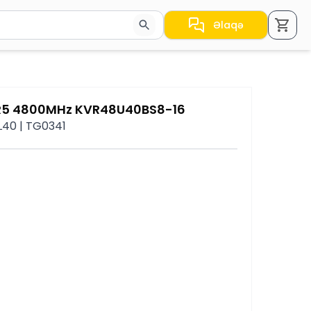
Əlaqə
a nəticələr arasında keçid etmək üçün ox düymələrindən i
R5 4800MHz KVR48U40BS8-16
L40 | TG0341