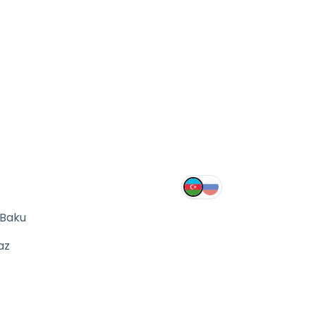
 Baku
az