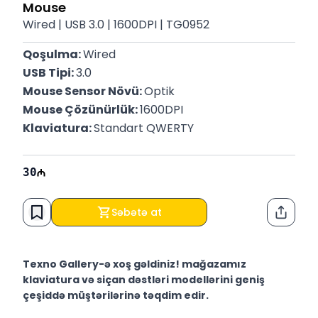
Mouse
Wired | USB 3.0 | 1600DPI | TG0952
Qoşulma: 
Wired
USB Tipi: 
3.0
Mouse Sensor Növü: 
Optik
Mouse Çözünürlük: 
1600DPI
Klaviatura: 
Standart QWERTY
30
Səbətə at
Paylaş
Texno Gallery-ə xoş gəldiniz! mağazamız
klaviatura və siçan dəstləri modellərini geniş
çeşiddə müştərilərinə təqdim edir.
Texno Gallery Bakıda Süleyman Rüstəm 15 ünvanında,