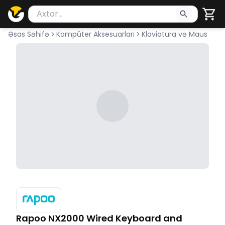
Məhsul axtar
Axtarış üçün ən azı 2 simvol yazın. Göndərmək üçü
Əsas Səhifə
Kompüter Aksesuarları
Klaviatura və Maus
Rapoo NX2000 Wired Keyboard and