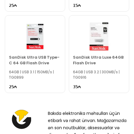
bağlı bütün suallarınızı saytımızın canlı dəstək
25
15
xəttində cavablandırmağa hər daim hazırıq.
İş saatlarından kənar vaxtlarda əlaqə qurmaq üçün
email ilə qeydiyyat edə və ya WhatsApp nömrəmizə
mesaj göndərə bilərsiniz.
Bizə maraq göstərdiyiniz üçün təşəkkür edirik!
SanDisk Ultra USB Type-
SanDisk Ultra Luxe 64GB
C 64 GB Flash Drive
Flash Drive
64GB | USB 3.1 | 150MB/s |
64GB | USB 3.2 | 300MB/s |
TG0899
TG0916
25
35
Bakıda elektronika məhsulları üçün
etibarlı və rahat ünvan. Mağazamızda
ən son noutbuklar, aksessuarlar və