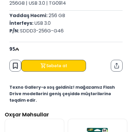
256GB | USB 3.0 | TG0914
Yaddaş Həcmi:
 256 GB
İnterfeys: 
USB 3.0
P/N: 
SDDD3-256G-G46
95
Səbətə at
Paylaş
Texno Gallery-ə xoş gəldiniz! mağazamız Flash
Drive modellərini geniş çeşiddə müştərilərinə
təqdim edir.
Texno Gallery Bakıda Süleyman Rüstəm 15 ünvanında,
Oxşar Məhsullar
2011-ci ildən etibarən fəaliyyət göstərən multibrend
kompüter elektronikası mağazasıdır.
Mağazamız ilə üzbəüzdə yerləşən Servis