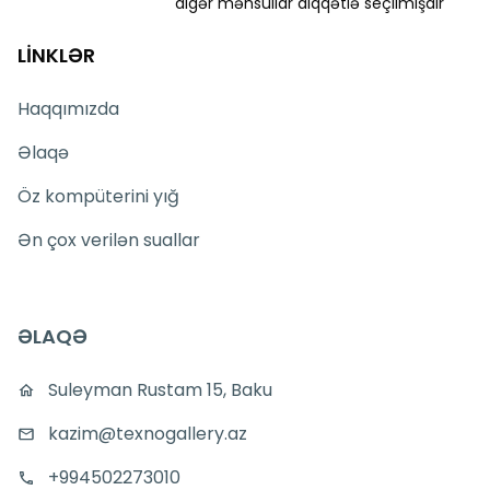
digər məhsullar diqqətlə seçilmişdir
LİNKLƏR
Haqqımızda
Əlaqə
Öz kompüterini yığ
Ən çox verilən suallar
ƏLAQƏ
Suleyman Rustam 15, Baku
kazim@texnogallery.az
+994502273010