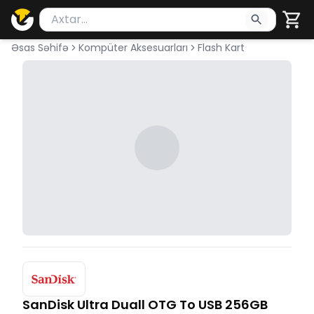
Məhsul axtar
Axtarış üçün ən azı 2 simvol yazın. Göndərmək üçü
Əsas Səhifə
Kompüter Aksesuarları
Flash Kart
SanDisk Ultra Duall OTG To USB 256GB