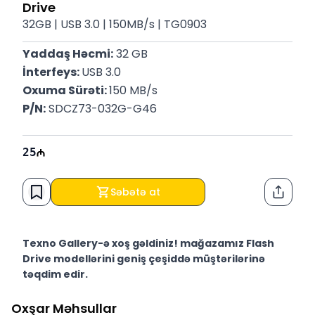
Drive
32GB | USB 3.0 | 150MB/s | TG0903
Yaddaş Həcmi:
 32 GB
İnterfeys: 
USB 3.0
Oxuma Sürəti: 
150 MB/s
P/N:
 SDCZ73-032G-G46
25
Səbətə at
Paylaş
Texno Gallery-ə xoş gəldiniz! mağazamız Flash
Drive modellərini geniş çeşiddə müştərilərinə
təqdim edir.
Texno Gallery Bakıda Süleyman Rüstəm 15 ünvanında,
Oxşar Məhsullar
2011-ci ildən etibarən fəaliyyət göstərən multibrend