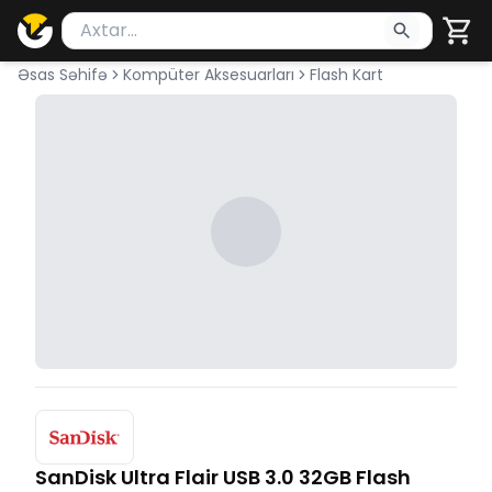
Məhsul axtar
Axtarış üçün ən azı 2 simvol yazın. Göndərmək üçü
Əsas Səhifə
Kompüter Aksesuarları
Flash Kart
SanDisk Ultra Flair USB 3.0 32GB Flash