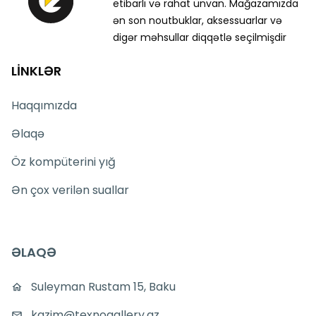
etibarlı və rahat ünvan. Mağazamızda
ən son noutbuklar, aksessuarlar və
digər məhsullar diqqətlə seçilmişdir
LİNKLƏR
Haqqımızda
Əlaqə
Öz kompüterini yığ
Ən çox verilən suallar
ƏLAQƏ
Suleyman Rustam 15, Baku
kazim@texnogallery.az