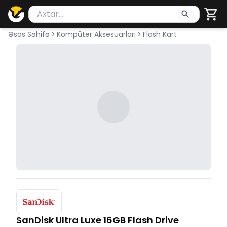
Məhsul axtar
Axtarış üçün ən azı 2 simvol yazın. Göndərmək üçü
Əsas Səhifə
Kompüter Aksesuarları
Flash Kart
SanDisk Ultra Luxe 16GB Flash Drive