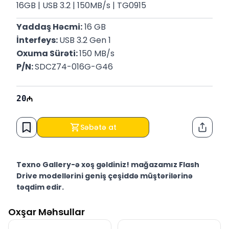
16GB | USB 3.2 | 150MB/s | TG0915
Yaddaş Həcmi:
 16 GB
İnterfeys: 
USB 3.2 Gen 1
Oxuma Sürəti: 
150 MB/s
P/N: 
SDCZ74-016G-G46
20
Səbətə at
Paylaş
Texno Gallery-ə xoş gəldiniz! mağazamız Flash
Drive modellərini geniş çeşiddə müştərilərinə
təqdim edir.
Texno Gallery Bakıda Süleyman Rüstəm 15 ünvanında,
Oxşar Məhsullar
2011-ci ildən etibarən fəaliyyət göstərən multibrend
kompüter elektronikası mağazasıdır.