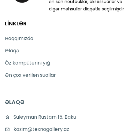
ən son noutbuklar, aksessuarlar və
digər məhsullar diqqətlə seçilmişdir
LİNKLƏR
Haqqımızda
Əlaqə
Öz kompüterini yığ
Ən çox verilən suallar
ƏLAQƏ
Suleyman Rustam 15, Baku
kazim@texnogallery.az