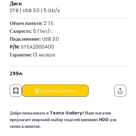
Диск
2TB | USB 3.0 | 5 Gb/s
Объем памяти:
 2 ТБ
Скорость:
 5 Гбит/с
Подключение:
 USB 3.0
P/N:
 STEA2000400
Гарантия:
 12 месяцев
299
Добавить в корзину
Функци
Добро пожаловать в Texno Gallery! Наш магазин
предлагает широкий выбор моделей внешних HDD для
своих клиентов.
Texno Gallery — мультибрендовый магазин компьютерной