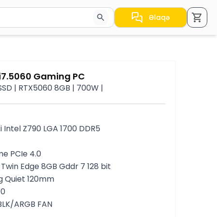
Əlaqə
a nəticələr arasında keçid etmək üçün ox düymələrindən i
i7.5060 Gaming PC
 SSD | RTX5060 8GB | 700W |
i Intel Z790 LGA 1700 DDR5
me PCIe 4.0
win Edge 8GB Gddr 7 128 bit
g Quiet 120mm
40
BLK/ARGB FAN