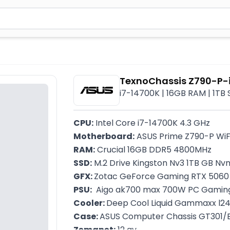
2 simvol yazın. Göndərmək üçün Enter düyməsini basın və y
TexnoChassis Z790-P-
i7-14700K | 16GB RAM | 1TB
CPU:
 Intel Core i7-14700K 4.3 GHz
Motherboard:
 ASUS Prime Z790-P WiF
RAM:
 Crucial 16GB DDR5 4800MHz
SSD:
 M.2 Drive Kingston Nv3 1TB GB Nv
GFX: 
Zotac GeForce Gaming RTX 5060 T
PSU:
  Aigo ak700 max 700W PC Gamin
Cooler: 
Deep Cool Liquid Gammaxx l2
Case: 
ASUS Computer Chassis GT301/
Zəmanət:
 12 ay