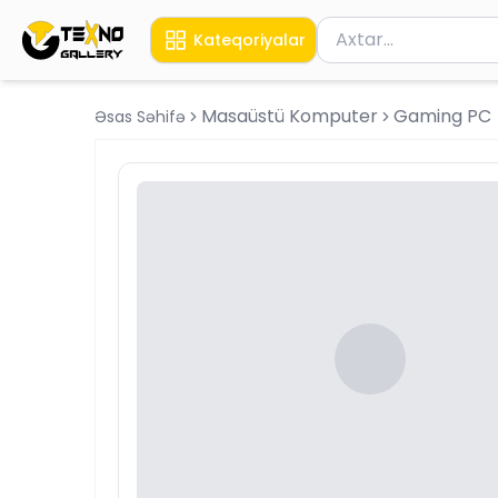
Məhsul axtar
Kateqoriyalar
Axtarış üçün ən azı 
Masaüstü Komputer
Gaming PC
Əsas Səhifə