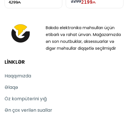
2299
2199
4299
Bakıda elektronika məhsulları üçün
etibarlı və rahat ünvan. Mağazamızda
ən son noutbuklar, aksessuarlar və
digər məhsullar diqqətlə seçilmişdir
LİNKLƏR
Haqqımızda
Əlaqə
Öz kompüterini yığ
Ən çox verilən suallar