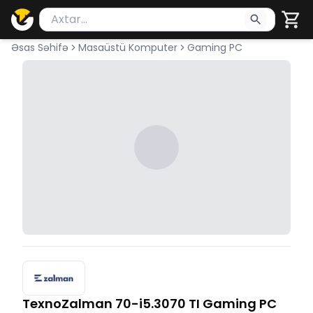
Məhsul axtar
Axtarış üçün ən azı 2 simvol yazın. Göndərmək üçü
Əsas Səhifə
Masaüstü Komputer
Gaming PC
TexnoZalman 70-i5.3070 TI Gaming PC