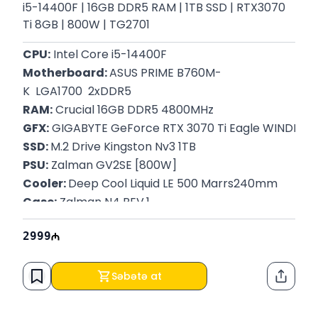
i5-14400F | 16GB DDR5 RAM | 1TB SSD | RTX3070
Ti 8GB | 800W | TG2701
CPU:
 Intel Core i5-14400F
Motherboard: 
ASUS PRIME B760M-
K  LGA1700  2xDDR5
RAM:
 Crucial 16GB DDR5 4800MHz
GFX:
 GIGABYTE GeForce RTX 3070 Ti Eagle WINDFOR
SSD: 
M.2 Drive Kingston Nv3 1TB 
PSU:
 Zalman GV2SE [800W]
Cooler: 
Deep Cool Liquid LE 500 Marrs240mm
Case:
 Zalman N4 REV.1
Hədiyyə: 
Aula T102 Wired Combo for mouse and key
2999
Zəmanət: 
12 ay
Səbətə at
Paylaş