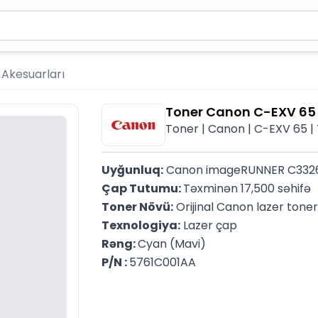
2 simvol yazın. Göndərmək üçün Enter düyməsini basın və y
r Akesuarları
Toner Canon C-EXV 65
Toner | Canon | C-EXV 65 |
Uyğunluq:
 Canon imageRUNNER C3326
Çap Tutumu: 
Təxminən 17,500 səhifə
Toner Növü:
 Orijinal Canon lazer toner
Texnologiya:
 Lazer çap
Rəng: 
Cyan (Mavi)
P/N : 
5761C001AA