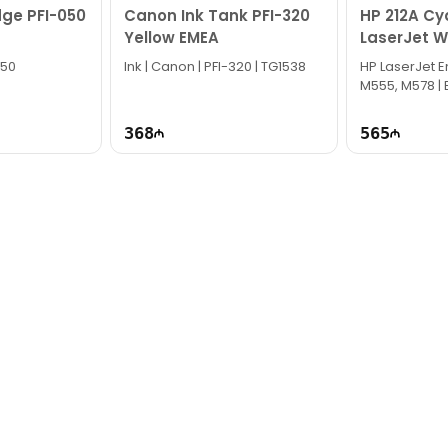
ge PFI-050
Canon Ink Tank PFI-320
HP 212A Cy
Yellow EMEA
LaserJet W
050
Ink | Canon | PFI-320 | TG1538
HP LaserJet E
M555, M578 | 
368
565