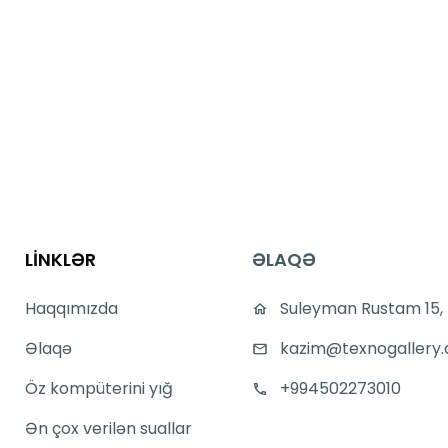
LİNKLƏR
ƏLAQƏ
Haqqımızda
Suleyman Rustam 15,
Əlaqə
kazim@texnogallery.
Öz kompüterini yığ
+994502273010
Ən çox verilən suallar