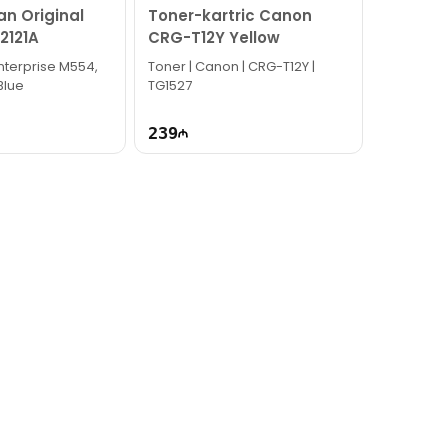
an Original
Toner-kartric Canon
2121A
CRG-T12Y Yellow
nterprise M554,
Toner | Canon | CRG-T12Y |
Blue
TG1527
239