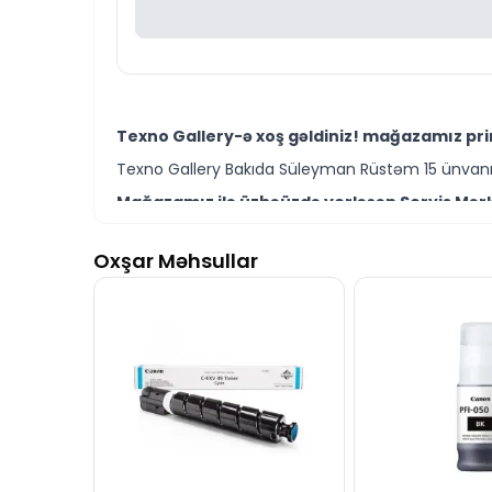
Texno Gallery-ə xoş gəldiniz! mağazamız prin
Texno Gallery Bakıda Süleyman Rüstəm 15 ünvanın
Mağazamız ilə üzbəüzdə yerləşən Servis Mərkə
Texno Gallery Servisdə Bakının ən təcrübəli İT m
Oxşar Məhsullar
Canon C-EXV 65 Cyan Toner modelini Bakıda sə
Ünvanımız 28 Mall TM-dən 150 metr məsafədə yer
İstər printer toner modelləri istərsə də digər 
Seçim etməkdə məsləhətə ehtiyacınız varsa təcrüb
Canon C-EXV 65 Cyan Toner modeli ilə bağlı 
İş saatlarından kənar vaxtlarda əlaqə qurmaq üç
Bizə maraq göstərdiyiniz üçün təşəkkür ediri