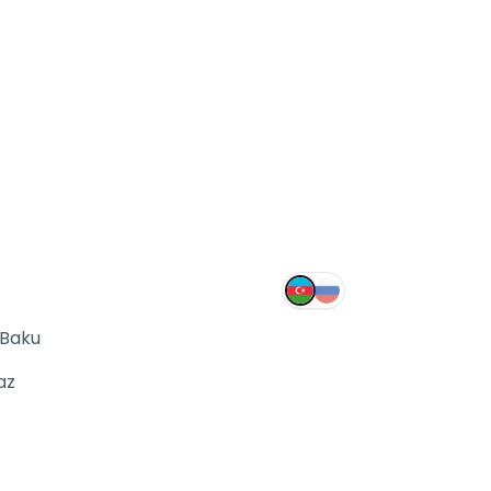
 Baku
az