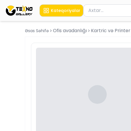
Məhsul axtar
Kateqoriyalar
Axtarış üçün ən azı 
Ofis avadanlığı
Kartric və Printe
Əsas Səhifə