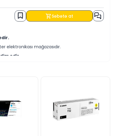
Səbətə at
dir.
er elektronikası mağazasıdır.
dim edir.
-servis xidmətləri təqdim etməkdədir.
əldə edə bilərsiniz.
yaza bilərsiniz.
andırmağa hər daim hazırıq.
dərə bilərsiniz.