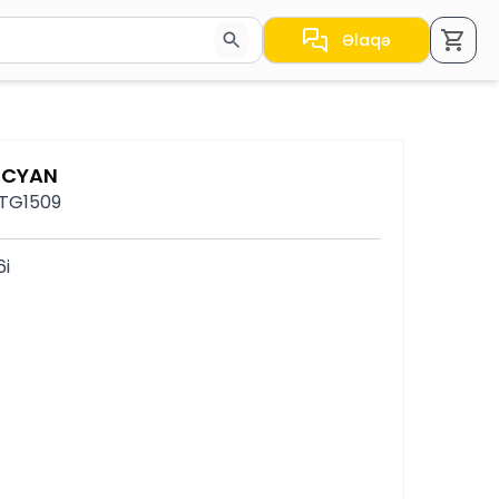
Əlaqə
a nəticələr arasında keçid etmək üçün ox düymələrindən i
 CYAN
 TG1509
i