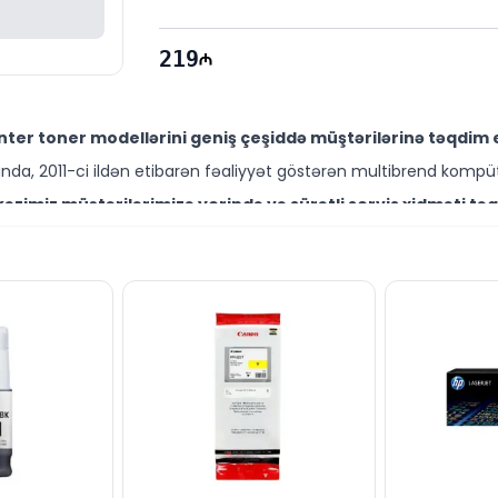
219
ter toner modellərini geniş çeşiddə müştərilərinə təqdim e
da, 2011-ci ildən etibarən fəaliyyət göstərən multibrend kompüt
zimiz müştərilərimizə yerində və sürətli servis xidməti təq
ütəxəssisləri müştərilərimiz üçün geniş çeşiddə proqram və təmir
rfəli qiymətə NƏĞD, KÖÇÜRMƏ həmçinin KREDİT şərtləri ilə 
ləşir.
brend məhsullarla bağlı suallarınızı saytımız vasitəsilə bizə 
əli mütəxəssislərimiz hər gün 10:00–19:00 saatlarında aktivdir.
bütün suallarınızı saytımızın canlı dəstək xəttində cavabl
ün email ilə qeydiyyat edə və ya WhatsApp nömrəmizə mesaj gön
k!