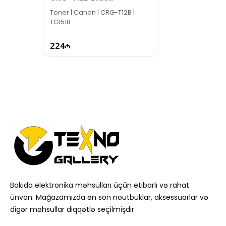
Toner | Canon | CRG-T12B |
TG1518
224
Bakıda elektronika məhsulları üçün etibarlı və rahat
ünvan. Mağazamızda ən son noutbuklar, aksessuarlar və
digər məhsullar diqqətlə seçilmişdir