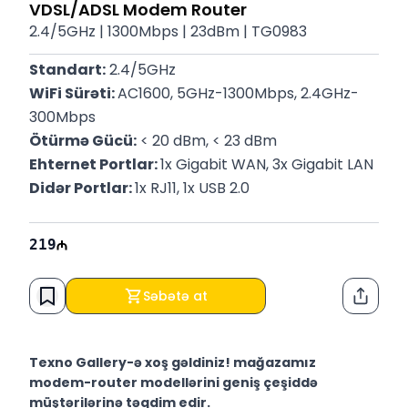
VDSL/ADSL Modem Router
2.4/5GHz | 1300Mbps | 23dBm | TG0983
Standart:
 2.4/5GHz
WiFi Sürəti: 
AC1600, 5GHz-1300Mbps, 2.4GHz-
300Mbps
Ötürmə Gücü:
 < 20 dBm, < 23 dBm
Ehternet Portlar: 
1x Gigabit WAN, 3x Gigabit LAN
Didər Portlar: 
1x RJ11, 1x USB 2.0
219
Səbətə at
Paylaş
Texno Gallery-ə xoş gəldiniz! mağazamız
modem-router modellərini geniş çeşiddə
müştərilərinə təqdim edir.