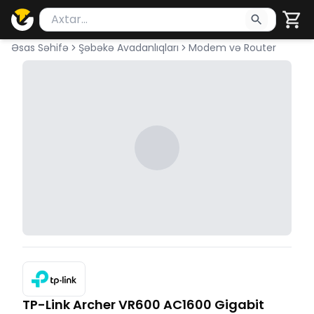
Məhsul axtar
Axtarış üçün ən azı 2 simvol yazın. Göndərmək üçü
Əsas Səhifə
Şəbəkə Avadanlıqları
Modem və Router
TP-Link Archer VR600 AC1600 Gigabit