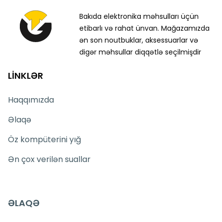
Bakıda elektronika məhsulları üçün
etibarlı və rahat ünvan. Mağazamızda
ən son noutbuklar, aksessuarlar və
digər məhsullar diqqətlə seçilmişdir
LİNKLƏR
Haqqımızda
Əlaqə
Öz kompüterini yığ
Ən çox verilən suallar
ƏLAQƏ