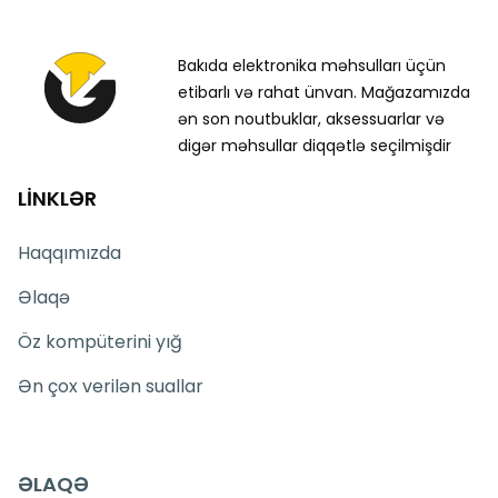
Bakıda elektronika məhsulları üçün
etibarlı və rahat ünvan. Mağazamızda
ən son noutbuklar, aksessuarlar və
digər məhsullar diqqətlə seçilmişdir
LİNKLƏR
Haqqımızda
Əlaqə
Öz kompüterini yığ
Ən çox verilən suallar
ƏLAQƏ