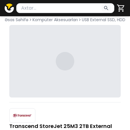
Məhsul axtar
Axtarış üçün ən azı 2 simvol yazın. Göndərmək üçü
Əsas Səhifə
Kompüter Aksesuarları
USB External SSD, HDD
Transcend StoreJet 25M3 2TB External