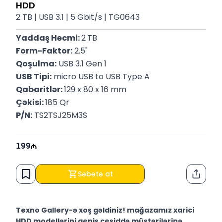
HDD
2 TB | USB 3.1 | 5 Gbit/s | TG0643
Yaddaş Həcmi: 
2
TB
Form-Faktor:
 2.5"
Qoşulma:
 USB 3.1 Gen 1
USB Tipi:
 micro USB to USB Type A
Qabaritlər: 
129 x 80 x 16 mm
Çəkisi: 
185 Qr
P/N:
 TS2TSJ25M3S
199
Səbətə at
Paylaş
Texno Gallery-ə xoş gəldiniz! mağazamız xarici
HDD modellərini geniş çeşiddə müştərilərinə