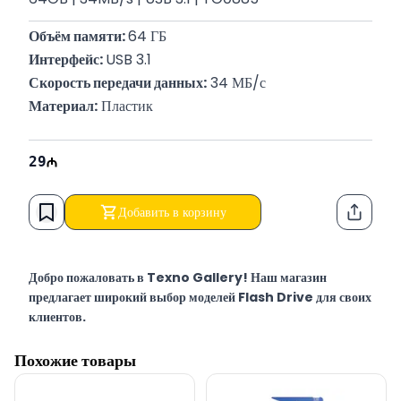
Объём памяти: 
64 ГБ
Интерфейс: 
USB 3.1
Скорость передачи данных:
 34 МБ/с
Материал:
 Пластик
29
Добавить в корзину
Функци
Добро пожаловать в Texno Gallery! Наш магазин
предлагает широкий выбор моделей Flash Drive для своих
клиентов.
Texno Gallery — мультибрендовый магазин компьютерной
Похожие товары
электроники, работающий в Баку по адресу Сулейман Рустам
15 с 2011 года.