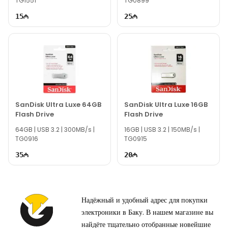
TG1551
TG0899
связанные с моделью USB Flash Drive Apacer AH359
64GB, через онлайн-поддержку на нашем сайте.
15
25
Вне рабочего времени вы можете оставить заявку по
электронной почте или написать нам в WhatsApp.
Благодарим вас за проявленный интерес к нашей
компании!
SanDisk Ultra Luxe 64GB
SanDisk Ultra Luxe 16GB
Flash Drive
Flash Drive
64GB | USB 3.2 | 300MB/s |
16GB | USB 3.2 | 150MB/s |
TG0916
TG0915
35
20
Надёжный и удобный адрес для покупки
электроники в Баку. В нашем магазине вы
найдёте тщательно отобранные новейшие