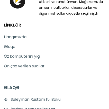
etibarlı və rahat ünvan. Mağazamızda
ən son noutbuklar, aksessuarlar və
digər məhsullar diqqətlə seçilmişdir
LİNKLƏR
Haqqımızda
Əlaqə
Öz kompüterini yığ
Ən çox verilən suallar
ƏLAQƏ
Suleyman Rustam 15, Baku