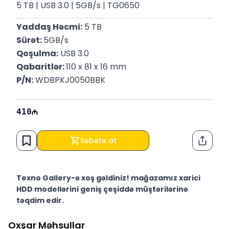
5 TB | USB 3.0 | 5GB/s | TG0650
Yaddaş Həcmi:
 5 TB
Sürət: 
5GB/s
Qoşulma:
 USB 3.0
Qabaritlər: 
110 x 81 x 16 mm
P/N:
 WDBPKJ0050BBK
410
Səbətə at
Paylaş
Texno Gallery-ə xoş gəldiniz! mağazamız xarici
HDD modellərini geniş çeşiddə müştərilərinə
təqdim edir.
Texno Gallery Bakıda Süleyman Rüstəm 15 ünvanında,
Oxşar Məhsullar
2011-ci ildən etibarən fəaliyyət göstərən multibrend