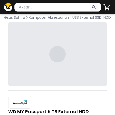
Məhsul axtar
Axtarış üçün ən azı 2 simvol yazın. Göndərmək üçü
Əsas Səhifə
Kompüter Aksesuarları
USB External SSD, HDD
WD MY Passport 5 TB External HDD