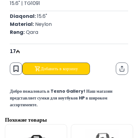
15.6" | TG1091
Diaqonal:
 15.6"
Material:
 Neylon
Rəng:
 Qara
17
Добавить в корзину
Функци
Добро пожаловать в Texno Gallery! Наш магазин
представляет сумки для ноутбуков HP в широком
ассортименте.
Texno Gallery — мультибрендовый магазин компьютерной
Похожие товары
электроники в Баку, работающий с 2011 года по адресу
Сулейман Рустам 15.
Наш сервисный центр, расположенный напротив магазина,