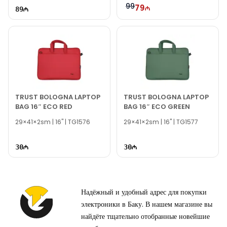
99
79
89
Вне рабочих часов вы можете связаться с нами по
электронной почте или отправить сообщение на наш номер
WhatsApp.
Благодарим вас за проявленный интерес!
TRUST BOLOGNA LAPTOP
TRUST BOLOGNA LAPTOP
BAG 16″ ECO RED
BAG 16″ ECO GREEN
29×41×2sm | 16" | TG1576
29×41×2sm | 16" | TG1577
30
30
Надёжный и удобный адрес для покупки
электроники в Баку. В нашем магазине вы
найдёте тщательно отобранные новейшие