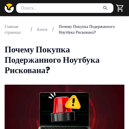
Поиск товаров
Введите минимум 2 символа для поиска. Нажмите Enter 
Главная
Почему Покупка Подержанного
/
Блоги
/
страница
Ноутбука Рискована?
Почему Покупка
Подержанного Ноутбука
Рискована?