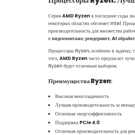
Процессоры Ryzen: Лучш
Серия
AMD Ryzen
в последние годы зн
некоторых областях обгоняет Intel. Пр
производительность для множества рабоч
в
видеомонтаже
,
рендеринге
,
AI обрабо
Процессоры Ryzen, особенно в задачах,
того,
AMD Ryzen
часто предлагает лу
Ryzen будет отличным выбором.
Преимущества Ryzen
:
Высокая многозадачность
Лучшая производительность за мень
Отличная энергоэффективность
Поддержка
PCIe 4.0
Отличная производительность для ре