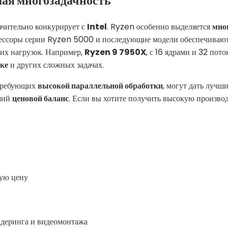
ая многозадачность
ачительно конкурирует с
Intel
. Ryzen особенно выделяется
мно
оцессоры серии Ryzen 5000 и последующие модели обеспечиваю
их нагрузок. Например,
Ryzen 9 7950X
, с 16 ядрами и 32 пот
тке
и других сложных задачах.
 требующих
высокой параллельной обработки
, могут дать лучш
чший
ценовой баланс
. Если вы хотите получить высокую производ
шую цену
ндеринга и видеомонтажа