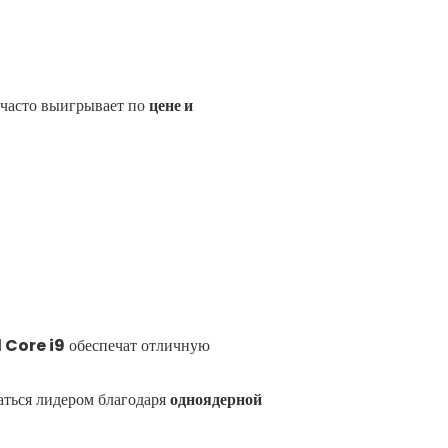
часто выигрывает по
цене и
l Core i9
обеспечат отличную
аться лидером благодаря
одноядерной