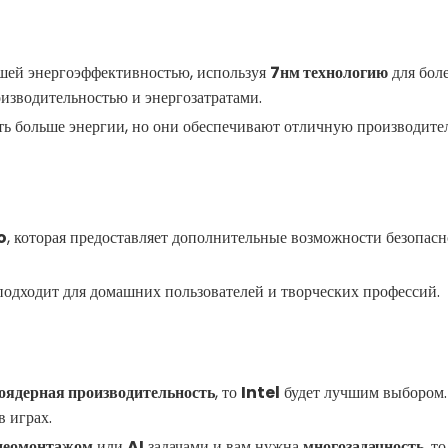
шей энергоэффективностью, используя
7нм технологию
для боле
изводительностью и энергозатратами.
ь больше энергии, но они обеспечивают отличную производител
o
, которая предоставляет дополнительные возможности безопас
о подходит для домашних пользователей и творческих профессий.
оядерная производительность
, то
Intel
будет лучшим выбором.
 играх.
деомонтажом
или
AI
задачами и вам нужна
многозадачность
, т