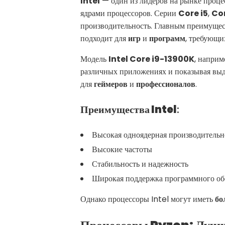
Intel
— один из лидеров на рынке проце
ядрами процессоров. Серии
Core i5
,
Cor
производительность. Главным преимущес
подходит для
игр
и
программ
, требующи
Модель
Intel Core i9-13900K
, наприм
различных приложениях и показывая вы
для
геймеров
и
профессионалов
.
Преимущества Intel
:
Высокая одноядерная производительн
Высокие частоты
Стабильность и надежность
Широкая поддержка программного об
Однако процессоры Intel могут иметь
бо