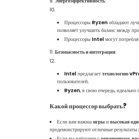
Энергоэффективность
:
Процессоры
Ryzen
обладают луч
позволяет улучшить баланс между про
Процессоры
Intel
могут потреблят
Безопасность и интеграция
:
Intel
предлагает
технологию vPr
пользователей.
Ryzen
, в свою очередь, идеальн
Какой процессор выбрать?
Если вам важны
игры
и
высокая одн
продемонстрируют отличные результаты в
Если вы работаете с
рендерингом
,
ви