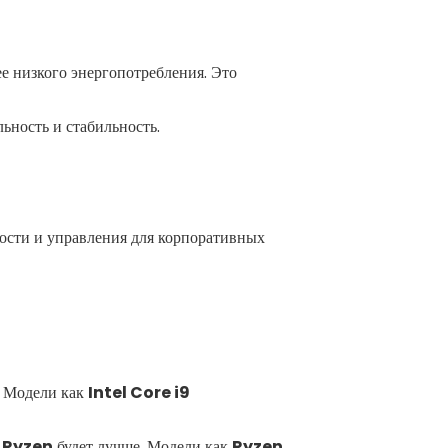
е низкого энергопотребления. Это
ьность и стабильность.
ности и управления для корпоративных
 Модели как
Intel Core i9
о
Ryzen
будет лучше. Модели как
Ryzen