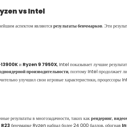
Ryzen vs Intel
нейшим аспектом являются
результаты бенчмарков
. Эти резул
9-13900K
и
Ryzen 9 7950X
, Intel показывает лучшие результ
одноядерной производительности
, поэтому Intel продолжает л
ачительно улучшил свои игровые характеристики, процессоры In
ные результаты в многозадачности, таких как
рендеринг
,
видео
 R23
бенчмарке Ryzen набрал более 24 000 баллов, обогнав
In