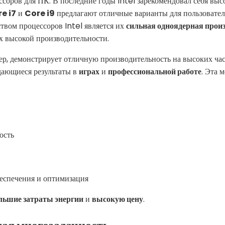
ссоров для ПК. В последние годы Intel зарекомендовал себя в
e i7
и
Core i9
предлагают отличные варианты для пользовате
твом процессоров Intel является их
сильная одноядерная прои
х высокой производительности.
ер, демонстрирует отличную производительность на высоких час
дающиеся результаты в
играх
и
профессиональной работе
. Эта 
ость
еспечения и оптимизация
льшие затраты энергии
и
высокую цену
.