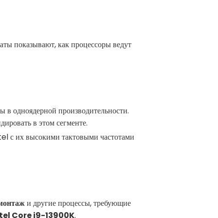
ьтаты показывают, как процессоры ведут
аты в одноядерной производительности.
идировать в этом сегменте.
tel с их высокими тактовыми частотами
монтаж
и другие процессы, требующие
tel Core i9-13900K
.