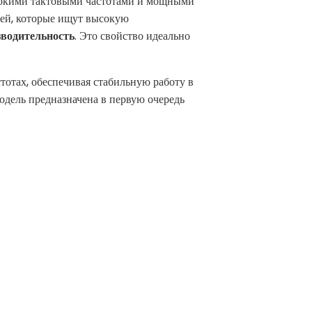
ысокими тактовыми частотами и мощными
лей, которые ищут высокую
зводительность
. Это свойство идеально
тотах, обеспечивая стабильную работу в
модель предназначена в первую очередь