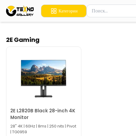
Поиск товаров
Категории
Введите минимум 2 сим
2E Gaming
2E L2820B Black 28-inch 4K
Monitor
28" 4K | 60Hz | 8ms | 250 nits | Pivot
| TG0959