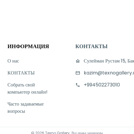
ИНФОРМАЦИЯ
КОНТАКТЫ
О нас
Сулейман Рустам 15, Ба
КОНТАКТЫ
kazim@texnogallery.
Собрать свой
+994502273010
компьютер онлайн!
Часто задаваемые
вопросы
©
2026
Texno Gallery
.
Все права защищены