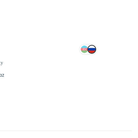
ку
az