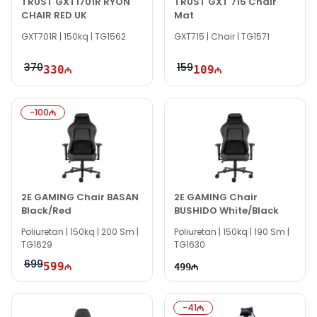
TRUST GXT1701R RYON
TRUST GXT 715 Chair
CHAIR RED UK
Mat
GXT701R | 150kq | TG1562
GXT715 | Chair | TG1571
370
159
330
109
-
100
2E GAMING Chair BASAN
2E GAMING Chair
Black/Red
BUSHIDO White/Black
Poliuretan | 150kq | 200 Sm |
Poliuretan | 150kq | 190 Sm |
TG1629
TG1630
699
599
499
-
41