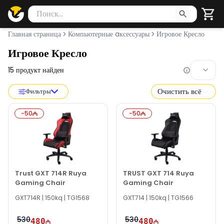
Поиск товаров
Введите минимум 2 символа для поиска. Нажмите Enter 
Главная страница
Компьютерные aксессуары
Игровое Кресло
Игровое Кресло
15
продукт найден
Очистить всё
Фильтры
-
50
-
50
Trust GXT 714R Ruya
TRUST GXT 714 Ruya
Gaming Chair
Gaming Chair
GXT714R | 150kq | TG1568
GXT714 | 150kq | TG1566
530
530
480
480