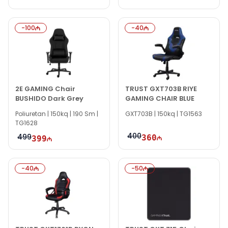
-
100
-
40
2E GAMING Chair
TRUST GXT703B RIYE
BUSHIDO Dark Grey
GAMING CHAIR BLUE
Poliuretan | 150kq | 190 Sm |
GXT703B | 150kq | TG1563
TG1628
400
499
360
399
-
40
-
50