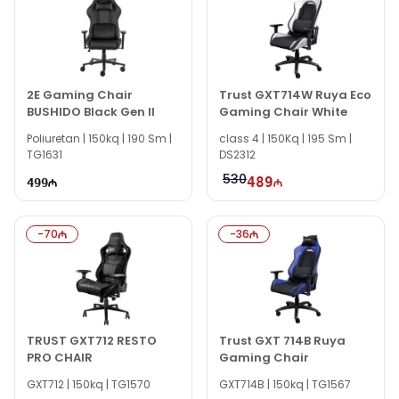
2E Gaming Chair
Trust GXT714W Ruya Eco
BUSHIDO Black Gen II
Gaming Chair White
Poliuretan | 150kq | 190 Sm |
class 4 | 150Kq | 195 Sm |
TG1631
DS2312
530
489
499
-
70
-
36
TRUST GXT712 RESTO
Trust GXT 714B Ruya
PRO CHAIR
Gaming Chair
GXT712 | 150kq | TG1570
GXT714B | 150kq | TG1567