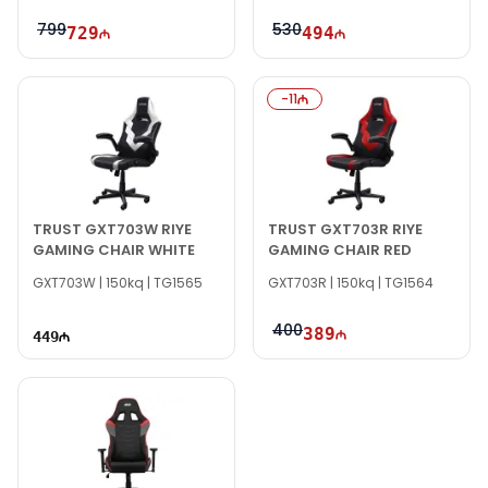
799
530
729
494
-
11
TRUST GXT703W RIYE
TRUST GXT703R RIYE
GAMING CHAIR WHITE
GAMING CHAIR RED
GXT703W | 150kq | TG1565
GXT703R | 150kq | TG1564
400
389
449