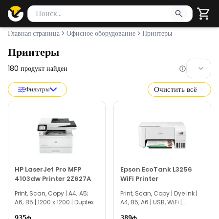
Поиск товаров
Введите минимум 2 символа для поиска. Нажмите Enter 
Главная страница
Офисное оборудование
Принтеры
Принтеры
180
продукт найден
Очистить всё
Фильтры
HP LaserJet Pro MFP
Epson EcoTank L3256
4103dw Printer 2Z627A
WiFi Printer
Print, Scan, Copy | A4; A5;
Print, Scan, Copy | Dye Ink |
A6; B5 | 1200 x 1200 | Duplex |
A4, B5, A6 | USB, WiFi |
512MB
TG0874
935
389