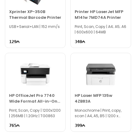
Xprinter XP-350B
Printer HP LaserJet MFP
Thermal Barcode Printer
M141w 7MD74A Printer
USB+Serial+LAN | 152 mm/s
Print, Scan, Copy | A4; A5; A6
| 600x600 | 64MB
129
340
HP OfficeJet Pro 7740
HP Laser MFP 135w
Wide Format All-in-One
4ZB83A
Printer
Print, Scan, Copy | 1200x1200
Monochrome | Print, copy,
| 256MB | 1.2GHz | TG0863
scan | A4, A5, B5 | 1200 x
1200 | 600MHz | 128MB | WiFi
765
399