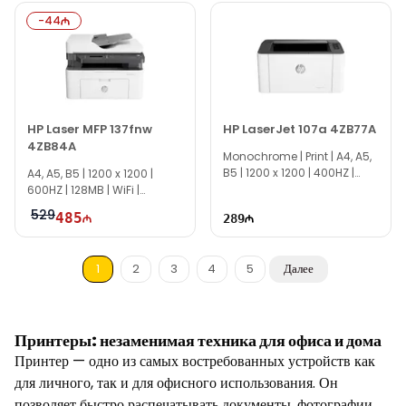
-
44
HP Laser MFP 137fnw
HP LaserJet 107a 4ZB77A
4ZB84A
Monochrome | Print | A4, A5,
B5 | 1200 x 1200 | 400HZ |
A4, A5, B5 | 1200 x 1200 |
64MB
600HZ | 128MB | WiFi |
TG0852
529
485
289
1
2
3
4
5
Далее
Принтеры: незаменимая техника для офиса и дома
Принтер — одно из самых востребованных устройств как
для личного, так и для офисного использования. Он
позволяет быстро распечатывать документы, фотографии,