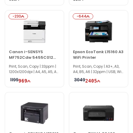
-
230
-
644
Canon i-SENSYS
Epson EcoTank L15160 A3
MF752Cdw 5455C012
WiFi Printer
Multifunction Printer
Print, Scan, Copy | 33ppm |
Print, Scan, Copy | A3+, A3,
1200x1200dpi | A4, A5, A5, A6,
A4, B5, A6 | 32ppm | USB, WiFi
B5 | Wi-Fi | Duplex, ADF
| TI1143
1199
3049
969
2405