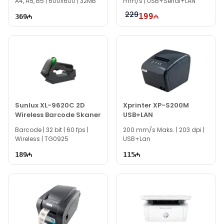
A4, A5, B5 | 600x600 | 32MB
mm/s | USB+Serial+LAN
229
199
369
Sunlux XL-9620C 2D
Xprinter XP-S200M
Wireless Barcode Skaner
USB+LAN
Barcode | 32 bit | 60 fps |
200 mm/s Maks. | 203 dpi |
Wireless | TG0925
USB+Lan
189
115