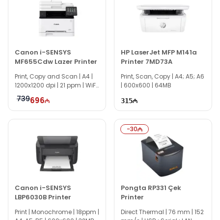
Canon i-SENSYS
HP LaserJet MFP M141a
MF655Cdw Lazer Printer
Printer 7MD73A
Print, Copy and Scan | A4 |
Print, Scan, Copy | A4; A5; A6
1200x1200 dpi | 21 ppm | WiFi
| 600x600 | 64MB
| Duplex
739
696
315
-
30
Canon i-SENSYS
Pongta RP331 Çek
LBP6030B Printer
Printer
Print | Monochrome | 18ppm |
Direct Thermal | 76 mm | 152