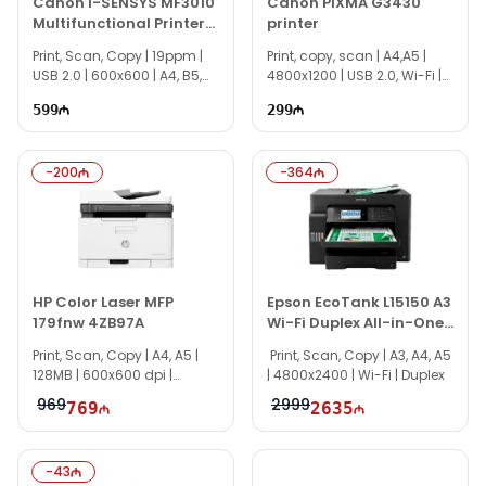
Canon i-SENSYS MF3010
Canon PIXMA G3430
Multifunctional Printer
printer
5252B034
Print, Scan, Copy | 19ppm |
Print, copy, scan | A4,A5 |
USB 2.0 | 600x600 | A4, B5,
4800x1200 | USB 2.0, Wi-Fi |
A5
TG1401
599
299
-
200
-
364
HP Color Laser MFP
Epson EcoTank L15150 A3
179fnw 4ZB97A
Wi-Fi Duplex All-in-One
Printer
Print, Scan, Copy | A4, A5 |
Print, Scan, Copy | A3, A4, A5
128MB | 600x600 dpi |
| 4800x2400 | Wi-Fi | Duplex
19ppm | WiFi
969
2999
769
2635
-
43