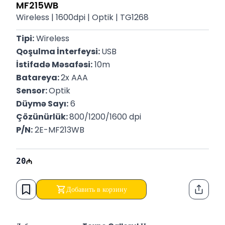
MF215WB
Wireless | 1600dpi | Optik | TG1268
Tipi:
 Wireless
Qoşulma İnterfeysi: 
USB
İstifadə Məsafəsi:
 10m
Batareya: 
2x AAA
Sensor: 
Optik
Düymə Sayı:
 6
Çözünürlük: 
800/1200/1600 dpi
P/N:
 2E-MF213WB
20
Добавить в корзину
Функци