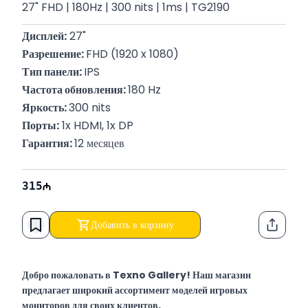
27" FHD | 180Hz | 300 nits | 1ms | TG2190
Дисплей:
 27"
Разрешение: 
FHD (1920 x 1080)
Тип панели: 
IPS
Частота обновления: 
180 Hz
Яркость: 
300 nits
Порты:
 1x HDMI, 1x DP
Гарантия: 
12 месяцев
315
Добавить в корзину
Функци
Добро пожаловать в Texno Gallery! Наш магазин
предлагает широкий ассортимент моделей игровых
мониторов для своих клиентов.