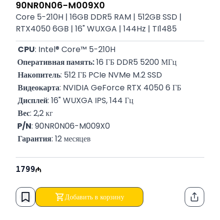
90NR0N06-M009X0
Core 5-210H | 16GB DDR5 RAM | 512GB SSD |
RTX4050 6GB | 16" WUXGA | 144Hz | TI1485
CPU
: Intel® Core™ 5-210H
 Оперативная память:
 16 ГБ DDR5 5200 МГц
Накопитель
: 512 ГБ PCIe NVMe M.2 SSD
Видеокарта
: NVIDIA GeForce RTX 4050 6 ГБ
Дисплей
: 16" WUXGA IPS, 144 Гц
Вес
: 2,2 кг
 P/N
: 90NR0N06-M009X0
Гарантия
: 12 месяцев
1799
Добавить в корзину
Функци