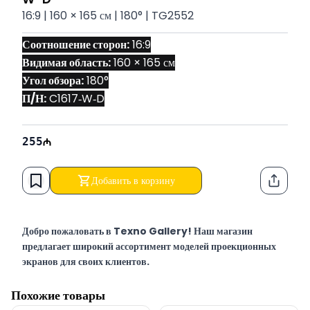
16:9 | 160 × 165 см | 180° | TG2552
Соотношение сторон:
 16:9
Видимая область:
 160 × 165 см
Угол обзора:
 180°
П/Н:
 C1617‑W‑D
255
Добавить в корзину
Функци
Добро пожаловать в Texno Gallery! Наш магазин
предлагает широкий ассортимент моделей проекционных
экранов для своих клиентов.
Texno Gallery — мультибрендовый магазин компьютерной
Похожие товары
электроники, работающий в Баку по адресу Сулейман Рустам