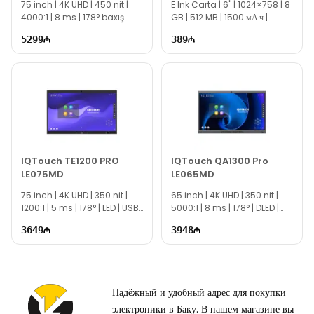
75 inch | 4K UHD | 450 nit |
Мы всегда готовы ответить на все ваши вопросы,
E Ink Carta | 6" | 1024×758 | 8
4000:1 | 8 ms | 178° baxış
GB | 512 MB | 1500 мА·ч |
связанные с моделью Draper Connect Wide 160x165
bucağı | DLED | USB, HDMI, DP,
TG2563
sm C1617-W-D, через онлайн-поддержку на нашем сайте.
5299
389
Type-C | EC1069
Вне рабочего времени вы можете зарегистрировать обращение
по электронной почте или отправить сообщение на наш номер
WhatsApp.
Благодарим вас за проявленный интерес к нашей
компании!
IQTouch TE1200 PRO
IQTouch QA1300 Pro
LE075MD
LE065MD
75 inch | 4K UHD | 350 nit |
65 inch | 4K UHD | 350 nit |
1200:1 | 5 ms | 178° | LED | USB,
5000:1 | 8 ms | 178° | DLED |
HDMI, DP, Type-C | EC1062
USB, HDMI, DP, Type-C |
3649
3948
EC1064
Надёжный и удобный адрес для покупки
электроники в Баку. В нашем магазине вы